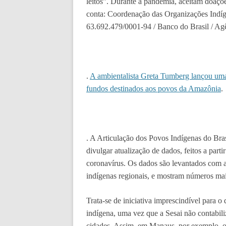
leitos”. Durante a pandemia, aceitam doaçõe
conta: Coordenação das Organizações Indíg
63.692.479/0001-94 / Banco do Brasil / Agê
.
A ambientalista Greta Tumberg lançou uma
fundos destinados aos povos da Amazônia
.
. A Articulação dos Povos Indígenas do Bras
divulgar atualização de dados, feitos a parti
coronavírus. Os dados são levantados com a
indígenas regionais, e mostram números mais
Trata-se de iniciativa imprescindível para 
indígena, uma vez que a Sesai não contabil
cidades. Assim, em Manaus, por exemplo, 