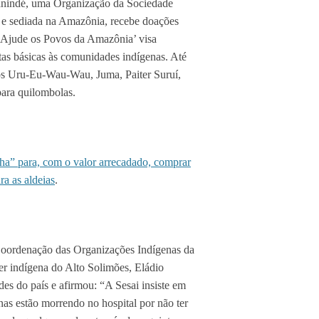
anindé, uma Organização da Sociedade
2 e sediada na Amazônia, recebe doações
‘Ajude os Povos da Amazônia’ visa
stas básicas às comunidades indígenas. Até
os Uru-Eu-Wau-Wau, Juma, Paiter Suruí,
ara quilombolas.
” para, com o valor arrecadado, comprar
ra as aldeias
.
oordenação das Organizações Indígenas da
er indígena do Alto Solimões, Eládio
es do país e afirmou: “A Sesai insiste em
as estão morrendo no hospital por não ter