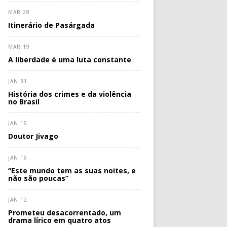
MAR 28
Itinerário de Pasárgada
MAR 19
A liberdade é uma luta constante
JAN 31
História dos crimes e da violência
no Brasil
JAN 19
Doutor Jivago
JAN 16
“Este mundo tem as suas noites, e
não são poucas”
JAN 12
Prometeu desacorrentado, um
drama lírico em quatro atos