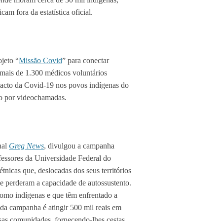
am fora da estatística oficial.
jeto “
Missão Covid
” para conectar
mais de 1.300 médicos voluntários
pacto da Covid-19 nos povos indígenas do
to por videochamadas.
nal
Greg News
, divulgou a campanha
ofessores da Universidade Federal do
nicas que, deslocadas dos seus territórios
 e perderam a capacidade de autossustento.
como indígenas e que têm enfrentado a
 da campanha é atingir 500 mil reais em
ssas comunidades, fornecendo-lhes cestas