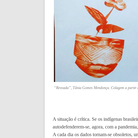
“Revoada”, Tânia Gomes Mendonça. Colagem a partir de
A situação é crítica. Se os indígenas brasile
autodefenderem-se, agora, com a pandemia, r
A cada dia os dados tornam-se obsoletos, u