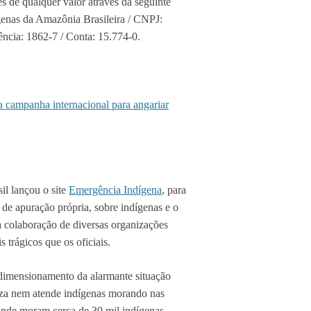
s de qualquer valor através da seguinte
enas da Amazônia Brasileira / CNPJ:
ncia: 1862-7 / Conta: 15.774-0.
 campanha internacional para angariar
il lançou o site
Emergência Indígena
, para
r de apuração própria, sobre indígenas e o
 colaboração de diversas organizações
 trágicos que os oficiais.
o dimensionamento da alarmante situação
iza nem atende indígenas morando nas
onde moram cerca de 30 mil indígenas,