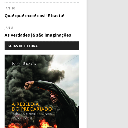
JAN 10
Qua! qua! ecco! così! E basta!
JAN 8
As verdades já são imaginações
GUIAS DE LEITURA