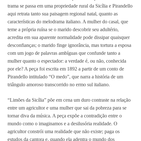
trama se passa em uma propriedade rural da Sicília e Pirandello
aqui retrata tanto sua paisagem regional natal, quanto as
características do melodrama italiano. A mulher do casal, que
teme a própria ruína se o marido descobrir seu adultério,
acredita em sua aparente normalidade pode dissipar quaisquer
desconfianças; o marido finge ignorância, mas tortura a esposa
com um jogo de palavras ambíguas que confunde tanto a
mulher quanto o espectador: a verdade é, ou não, conhecida
por ele? A peça foi escrita em 1892 a partir de um conto de
Pirandello intitulado “O medo”, que narra a história de um
triângulo amoroso transcorrido no ermo sul italiano.
“Limões da Sicília” põe em cena um duro contraste na relação
entre um agricultor e uma mulher que sai da pobreza para se
tornar diva da música. A peça expõe a contradição entre o
mundo como o imaginamos e a desilusória realidade. O
agricultor constrói uma realidade que não existe; paga os
estudos da cantora e, quando ela adentra o mundo dos