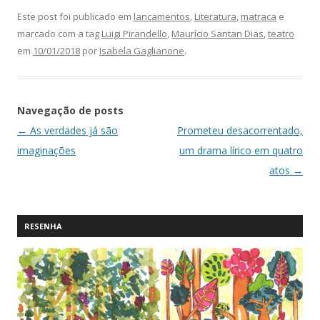
Este post foi publicado em
lançamentos
,
Literatura
,
matraca
e
marcado com a tag
Luigi Pirandello
,
Maurício Santan Dias
,
teatro
em
10/01/2018
por
Isabela Gaglianone
.
Navegação de posts
←
As verdades já são
Prometeu desacorrentado,
imaginações
um drama lírico em quatro
atos
→
RESENHA