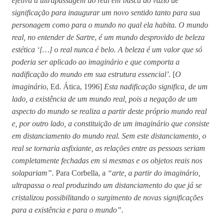
efetiva a ultrapassagem do real em busca do vazio de
significação para inaugurar um novo sentido tanto para sua
personagem como para o mundo no qual ela habita. O mundo
real, no entender de Sartre
,
é um mundo desprovido de beleza
estética ‘[…] o real nunca é belo. A beleza é um valor que só
poderia ser aplicado ao imaginário e que comporta a
nadificação do mundo em sua estrutura essencial’.
[
O
imaginário
, Ed. Ática, 1996]
Esta nadificação significa, de um
lado, a existência de um mundo real, pois a negação de um
aspecto do mundo se realiza a partir deste próprio mundo real
e, por outro lado, a constituição de um imaginário que consiste
em distanciamento do mundo real. Sem este distanciamento, o
real se tornaria asfixiante, as relações entre as pessoas seriam
completamente fechadas em si mesmas e os objetos reais nos
solapariam”
. Para Corbella, a
“arte, a partir do imaginário,
ultrapassa o real produzindo um distanciamento do que já se
cristalizou possibilitando o surgimento de novas significações
para a existência e para o mundo”
.