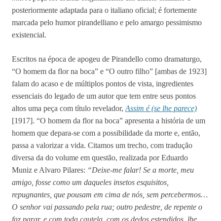
posteriormente adaptada para o italiano oficial; é fortemente
marcada pelo humor pirandelliano e pelo amargo pessimismo
existencial.
Escritos na época de apogeu de Pirandello como dramaturgo,
“O homem da flor na boca” e “O outro filho” [ambas de 1923]
falam do acaso e de múltiplos pontos de vista, ingredientes
essenciais do legado de um autor que tem entre seus pontos
altos uma peça com título revelador,
Assim é (se lhe parece)
[1917]. “O homem da flor na boca” apresenta a história de um
homem que depara-se com a possibilidade da morte e, então,
passa a valorizar a vida. Citamos um trecho, com tradução
diversa da do volume em questão, realizada por Eduardo
Muniz e Alvaro Pilares:
“Deixe-me falar! Se a morte, meu
amigo, fosse como um daqueles insetos esquisitos,
repugnantes, que pousam em cima de nós, sem percebermos…
O senhor vai passando pela rua; outro pedestre, de repente o
faz parar, e com toda cautela, com os dedos estendidos, lhe