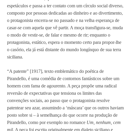
espetáculos e passa a ter contato com um círculo social diverso,
composto por pessoas dedicadas ao dinheiro e ao divertimento,
o protagonista encerra-se no passado e na velha esperança de
casar-se com aquela que vê partir. A moça transfigura-se, muda
o modo de vestir-se, de falar e mesmo de rir; enquanto o
protagonista, estático, espera o momento certo para propor-lhe
o casório, ela já está distante do mundo longínquo de sua terra
siciliana.
“A patente” [1917], texto emblemático do poética de
Pirandello, é uma comédia de contornos fantásticos sobre um
homem com fama de agourento. A peça propõe uma radical
reversão de expectativas que tensiona os limites das
convenções sociais, ao passo que o protagonista resolve
patentear seu azar, assumindo a ‘máscara’ que os outros haviam
posto sobre si – à semelhança do que ocorre na produção de
Pirandello, como por exemplo no romance
Um, nenhum, cem
mil
. A peça foi escrita originalmente em dialeto siciliano e