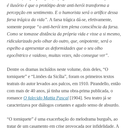
é ilusório é que o protótipo deste anti-herói transforma a
percepção em sentimento. E o humorista será o artífice dessa
farsa trágica da vida”.
A farsa trágica dá-se, efetivamente,
somente porque
“o anti-herói tem plena consciência da farsa.
Como se tomasse distância da própria vida e visse a si mesmo,
ridicularizado pelo olhar do outro, que, onipotente, será o
espelho a apresentar as deformidades que o seu olho
egocêntrico e vaidoso, muitas vezes, não consegue ver”
.
Dentre os dramas incluídos neste volume, dois deles, “O
torniquete” e “Limões da Sicília”, foram os primeiros textos
teatrais do autor levados aos palcos, em 1910. Pirandello, então
com mais de 40 anos, já tinha uma obra-prima publicada, o
romance
O falecido Mattia Pascal
[1904]. Seu teatro já se
caracterizava por diálogos cortantes e agudo senso de absurdo.
“O torniquete” é uma exacerbação do melodrama burguês, ao
tratar de um casamento em crise provocada por infidelidade. A