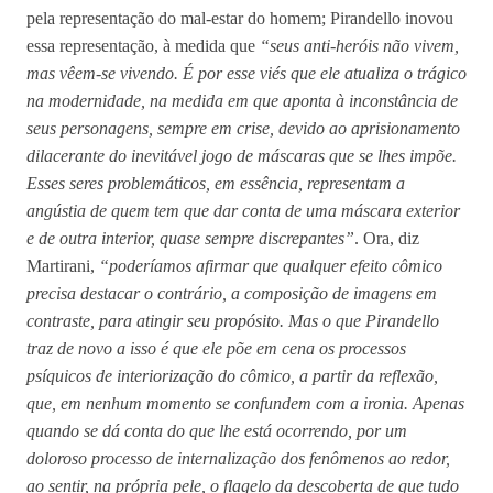
pela representação do mal-estar do homem; Pirandello inovou
essa representação, à medida que
“seus anti-heróis não vivem,
mas vêem-se vivendo. É por esse viés que ele atualiza o trágico
na modernidade, na medida em que aponta à inconstância de
seus personagens, sempre em crise, devido ao aprisionamento
dilacerante do inevitável jogo de máscaras que se lhes impõe.
Esses seres problemáticos, em essência, representam a
angústia de quem tem que dar conta de uma máscara exterior
e de outra interior, quase sempre discrepantes”
. Ora, diz
Martirani,
“poderíamos afirmar que qualquer efeito cômico
precisa destacar o contrário, a composição de imagens em
contraste, para atingir seu propósito. Mas o que Pirandello
traz de novo a isso é que ele põe em cena os processos
psíquicos de interiorização do cômico, a partir da reflexão,
que, em nenhum momento se confundem com a ironia. Apenas
quando se dá conta do que lhe está ocorrendo, por um
doloroso processo de internalização dos fenômenos ao redor,
ao sentir, na própria pele, o flagelo da descoberta de que tudo