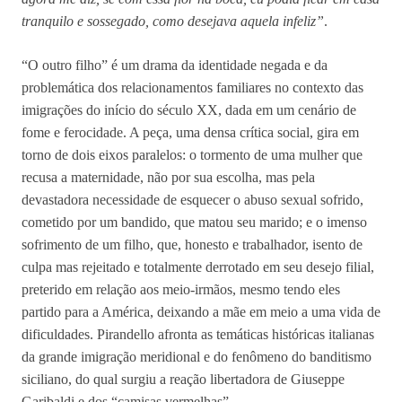
tranquilo e sossegado, como desejava aquela infeliz”
.
“O outro filho” é um drama da identidade negada e da
problemática dos relacionamentos familiares no contexto das
imigrações do início do século XX, dada em um cenário de
fome e ferocidade. A peça, uma densa crítica social, gira em
torno de dois eixos paralelos: o tormento de uma mulher que
recusa a maternidade, não por sua escolha, mas pela
devastadora necessidade de esquecer o abuso sexual sofrido,
cometido por um bandido, que matou seu marido; e o imenso
sofrimento de um filho, que, honesto e trabalhador, isento de
culpa mas rejeitado e totalmente derrotado em seu desejo filial,
preterido em relação aos meio-irmãos, mesmo tendo eles
partido para a América, deixando a mãe em meio a uma vida de
dificuldades. Pirandello afronta as temáticas históricas italianas
da grande imigração meridional e do fenômeno do banditismo
siciliano, do qual surgiu a reação libertadora de Giuseppe
Garibaldi e dos “camisas vermelhas”.