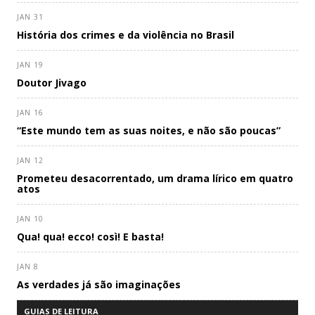
JAN 31
História dos crimes e da violência no Brasil
JAN 19
Doutor Jivago
JAN 16
“Este mundo tem as suas noites, e não são poucas”
JAN 12
Prometeu desacorrentado, um drama lírico em quatro
atos
JAN 10
Qua! qua! ecco! così! E basta!
JAN 8
As verdades já são imaginações
GUIAS DE LEITURA