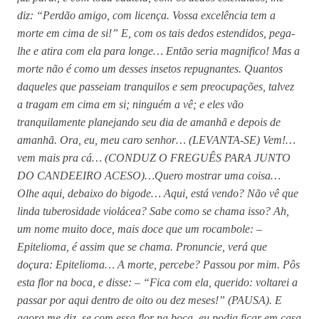
diz: “Perdão amigo, com licença. Vossa excelência tem a
morte em cima de si!” E, com os tais dedos estendidos, pega-
lhe e atira com ela para longe… Então seria magnifico! Mas a
morte não é como um desses insetos repugnantes. Quantos
daqueles que passeiam tranquilos e sem preocupações, talvez
a tragam em cima em si; ninguém a vê; e eles vão
tranquilamente planejando seu dia de amanhã e depois de
amanhã. Ora, eu, meu caro senhor… (LEVANTA-SE) Vem!…
vem mais pra cá… (CONDUZ O FREGUÊS PARA JUNTO
DO CANDEEIRO ACESO)…Quero mostrar uma coisa…
Olhe aqui, debaixo do bigode… Aqui, está vendo? Não vê que
linda tuberosidade violácea? Sabe como se chama isso? Ah,
um nome muito doce, mais doce que um rocambole: –
Epitelioma, é assim que se chama. Pronuncie, verá que
doçura: Epitelioma… A morte, percebe? Passou por mim. Pôs
esta flor na boca, e disse: – “Fica com ela, querido: voltarei a
passar por aqui dentro de oito ou dez meses!” (PAUSA). E
agora me diz, se com essa flor na boca, eu podia ficar em casa