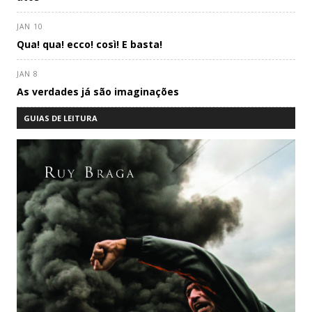
JAN 10
Qua! qua! ecco! così! E basta!
JAN 8
As verdades já são imaginações
GUIAS DE LEITURA