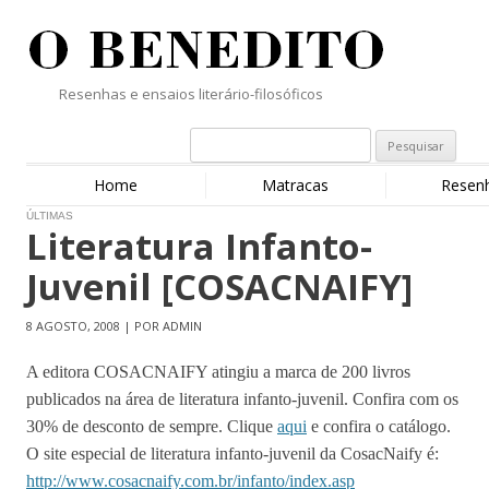
Resenhas e ensaios literário-filosóficos
Home
Matracas
Resen
ÚLTIMAS
Literatura Infanto-
Juvenil [COSACNAIFY]
8 AGOSTO, 2008 | POR ADMIN
A editora COSACNAIFY atingiu a marca de 200 livros
publicados na área de literatura infanto-juvenil. Confira com os
30% de desconto de sempre. Clique
aqui
e confira o catálogo.
O site especial de literatura infanto-juvenil da CosacNaify é:
http://www.cosacnaify.com.br/infanto/index.asp