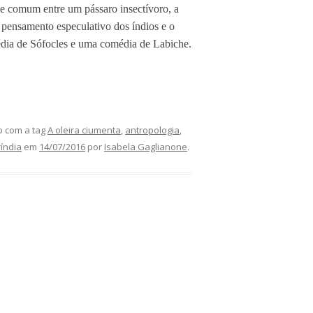
de comum entre um pássaro insectívoro, a
o pensamento especulativo dos índios e o
édia de Sófocles e uma comédia de Labiche.
 com a tag
A oleira ciumenta
,
antropologia
,
índia
em
14/07/2016
por
Isabela Gaglianone
.