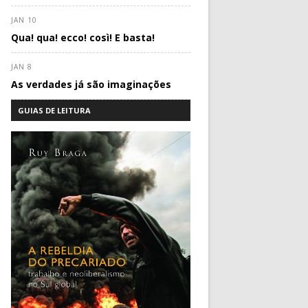
JAN 10
Qua! qua! ecco! così! E basta!
JAN 8
As verdades já são imaginações
GUIAS DE LEITURA