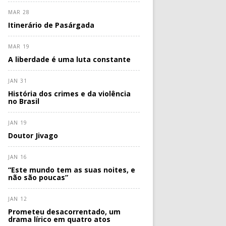
MAR 28
Itinerário de Pasárgada
MAR 19
A liberdade é uma luta constante
JAN 31
História dos crimes e da violência
no Brasil
JAN 19
Doutor Jivago
JAN 16
“Este mundo tem as suas noites, e
não são poucas”
JAN 12
Prometeu desacorrentado, um
drama lírico em quatro atos