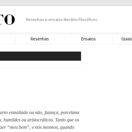
Resenhas e ensaios literário-filosóficos
s
Resenhas
Ensaios
Guias
arro esmaltado ou não, faiança, porcelana
s, humildes ou aristocráticos. Tanto que os
dizer “meu bem”, e nós mesmos, quando