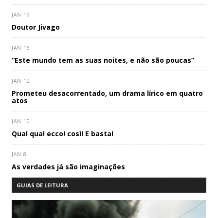
JAN 19
Doutor Jivago
JAN 16
“Este mundo tem as suas noites, e não são poucas”
JAN 12
Prometeu desacorrentado, um drama lírico em quatro
atos
JAN 10
Qua! qua! ecco! così! E basta!
JAN 8
As verdades já são imaginações
GUIAS DE LEITURA