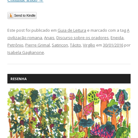
Send to Kindle
Este post foi publicado em
Guia de Leitura
e marcado com a tag
A
civilização romana
,
Anais
,
Discurso sobre os oradores
,
Eneida
,
Petrônio
,
Pierre Grimal
,
Satiricon
,
Tácito
,
Virgílio
em
30/01/2016
por
Isabela Gaglianone
.
RESENHA