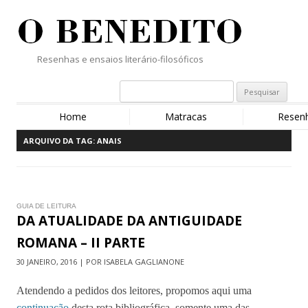
Resenhas e ensaios literário-filosóficos
Home
Matracas
Resen
ARQUIVO DA TAG:
ANAIS
GUIA DE LEITURA
DA ATUALIDADE DA ANTIGUIDADE
ROMANA – II PARTE
30 JANEIRO, 2016 | POR ISABELA GAGLIANONE
Atendendo a pedidos dos leitores, propomos aqui uma
continuação
desta rota bibliográfica, somente uma das