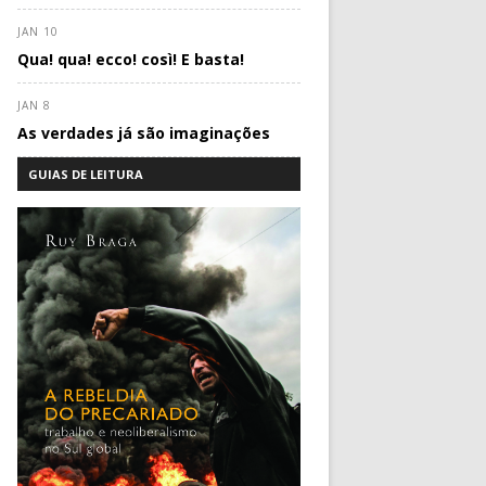
JAN 10
Qua! qua! ecco! così! E basta!
JAN 8
As verdades já são imaginações
GUIAS DE LEITURA