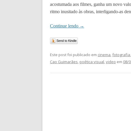
acostumada aos filmes, ganha um novo valo
ritmo inusitado às obras, interligando-as de
Continue lendo
→
Send to Kindle
Este post foi publicado em
cinema
,
fotografia
Cao Guimarães
,
poética visual
,
video
em
08/0