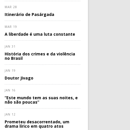
MAR 28
Itinerário de Pasárgada
MAR 19
A liberdade é uma luta constante
JAN 31
História dos crimes e da violência
no Brasil
JAN 19
Doutor Jivago
JAN 16
“Este mundo tem as suas noites, e
não são poucas”
JAN 12
Prometeu desacorrentado, um
drama lírico em quatro atos