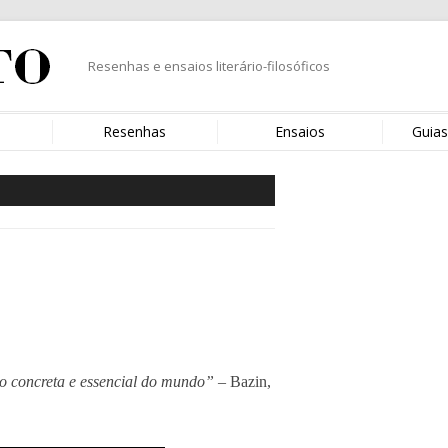
Resenhas e ensaios literário-filosóficos
s
Resenhas
Ensaios
Guias
po concreta e essencial do mundo”
– Bazin,