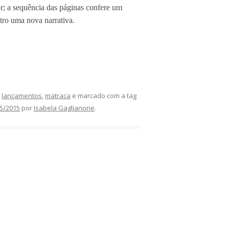
r; a sequência das páginas confere um
ntro uma nova narrativa.
,
lançamentos
,
matraca
e marcado com a tag
5/2015
por
Isabela Gaglianone
.