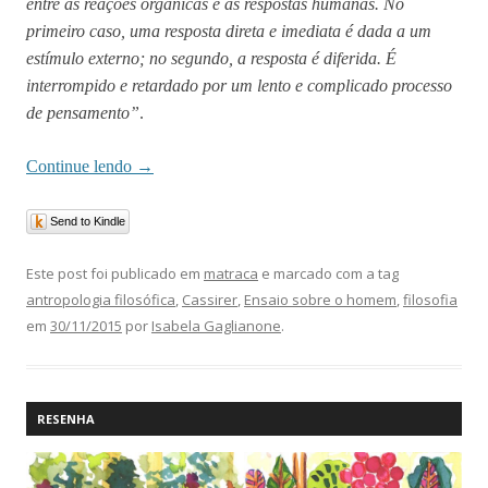
entre as reações orgânicas e as respostas humanas. No
primeiro caso, uma resposta direta e imediata é dada a um
estímulo externo; no segundo, a resposta é diferida. É
interrompido e retardado por um lento e complicado processo
de pensamento”
.
Continue lendo
→
Send to Kindle
Este post foi publicado em
matraca
e marcado com a tag
antropologia filosófica
,
Cassirer
,
Ensaio sobre o homem
,
filosofia
em
30/11/2015
por
Isabela Gaglianone
.
RESENHA