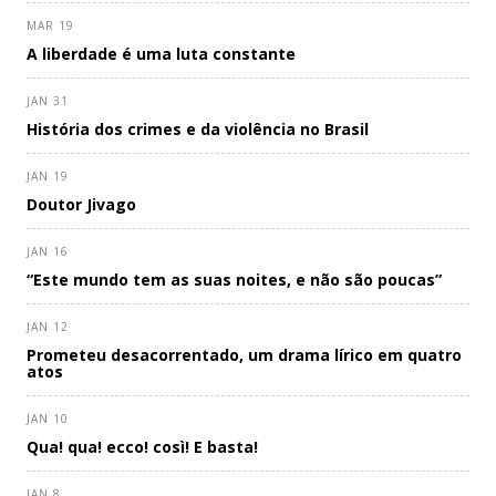
MAR 19
A liberdade é uma luta constante
JAN 31
História dos crimes e da violência no Brasil
JAN 19
Doutor Jivago
JAN 16
“Este mundo tem as suas noites, e não são poucas”
JAN 12
Prometeu desacorrentado, um drama lírico em quatro
atos
JAN 10
Qua! qua! ecco! così! E basta!
JAN 8