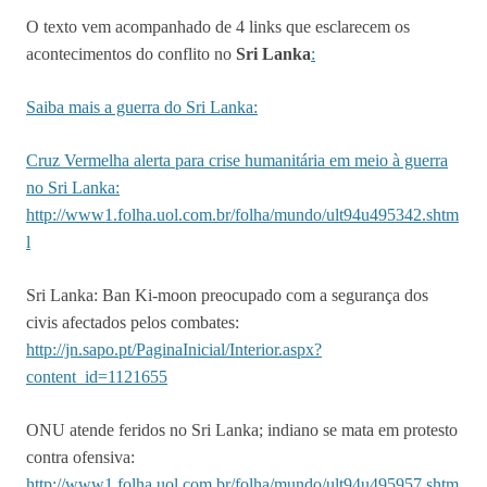
O texto vem acompanhado de 4 links que esclarecem os
acontecimentos do conflito no
Sri Lanka
:
Saiba mais a guerra do Sri Lanka:
Cruz Vermelha alerta para crise humanitária em meio à guerra
no Sri Lanka:
http://www1.folha.uol.com.br/folha/mundo/ult94u495342.shtm
l
Sri Lanka: Ban Ki-moon preocupado com a segurança dos
civis afectados pelos combates:
http://jn.sapo.pt/PaginaInicial/Interior.aspx?
content_id=1121655
ONU atende feridos no Sri Lanka; indiano se mata em protesto
contra ofensiva:
http://www1.folha.uol.com.br/folha/mundo/ult94u495957.shtm