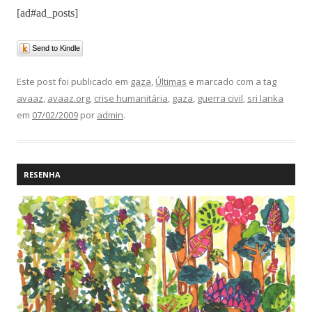
[ad#ad_posts]
Send to Kindle
Este post foi publicado em
gaza
,
Últimas
e marcado com a tag
avaaz
,
avaaz.org
,
crise humanitária
,
gaza
,
guerra civil
,
sri lanka
em
07/02/2009
por
admin
.
RESENHA