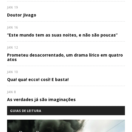
JAN 19
Doutor Jivago
JAN 16
“Este mundo tem as suas noites, e não são poucas”
JAN 12
Prometeu desacorrentado, um drama lírico em quatro
atos
JAN 10
Qua! qua! ecco! così! E basta!
JAN 8
As verdades já são imaginações
GUIAS DE LEITURA