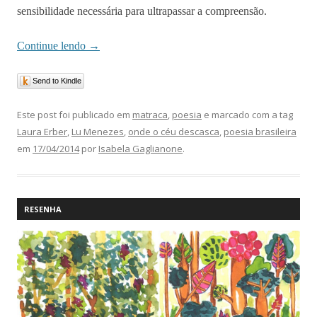
sensibilidade necessária para ultrapassar a compreensão.
Continue lendo
→
Send to Kindle
Este post foi publicado em
matraca
,
poesia
e marcado com a tag
Laura Erber
,
Lu Menezes
,
onde o céu descasca
,
poesia brasileira
em
17/04/2014
por
Isabela Gaglianone
.
RESENHA