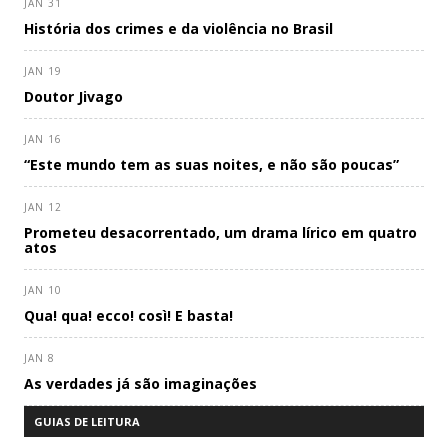
JAN 31
História dos crimes e da violência no Brasil
JAN 19
Doutor Jivago
JAN 16
“Este mundo tem as suas noites, e não são poucas”
JAN 12
Prometeu desacorrentado, um drama lírico em quatro
atos
JAN 10
Qua! qua! ecco! così! E basta!
JAN 8
As verdades já são imaginações
GUIAS DE LEITURA