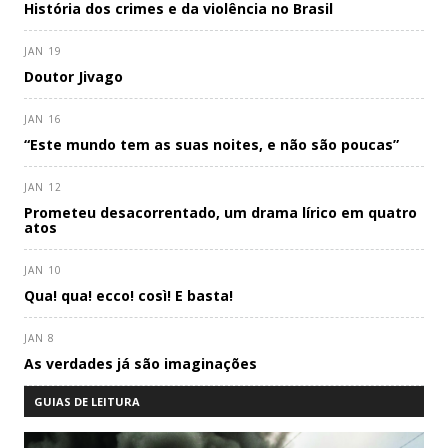
História dos crimes e da violência no Brasil
JAN 19
Doutor Jivago
JAN 16
“Este mundo tem as suas noites, e não são poucas”
JAN 12
Prometeu desacorrentado, um drama lírico em quatro
atos
JAN 10
Qua! qua! ecco! così! E basta!
JAN 8
As verdades já são imaginações
GUIAS DE LEITURA