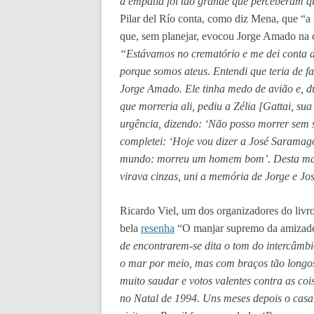
a empatia foi tão grande que perceberam q
Pilar del Río conta, como diz Mena, que “a 
que, sem planejar, evocou Jorge Amado na 
“Estávamos no crematório e me dei conta 
porque somos ateus. Entendi que teria de fa
Jorge Amado. Ele tinha medo de avião e, 
que morreria ali, pediu a Zélia [Gattai, su
urgência, dizendo: ‘Não posso morrer sem
completei: ‘Hoje vou dizer a José Saramago
mundo: morreu um homem bom’. Desta man
virava cinzas, uni a memória de Jorge e Jo
Ricardo Viel, um dos organizadores do livr
bela
resenha
“O manjar supremo da amizade
de encontrarem-se dita o tom do intercâmbi
o mar por meio, mas com braços tão longo
muito saudar e votos valentes contra as coi
no Natal de 1994. Uns meses depois o casa