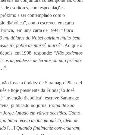
 literária na conjuntura contemporânea. Com
es de escritores, com especulações
o próximo a ser contemplado com o
ão diabólica”, como escreveu em carta
 brinca, em uma carta de 1994:
“Para
50 mil dólares do Nobel cairiam muito bem
asileiro, pobre de marré, marré”
. Ao que o
 depois, em 1998, responde:
“Não podemos
átrias dependesse de termos ou não prêmio
o!…”
.
, não fosse a timidez de Saramago. Pilar del
guês e hoje presidente da Fundação José
é ‘invenção diabólica’, escreve Saramago
ena, publicado no jornal
Folha de São
m Jorge Amado em várias ocasiões. Como
ago tinha receio de incomodá-lo, além de
lido
[…]
Quando finalmente conversaram,