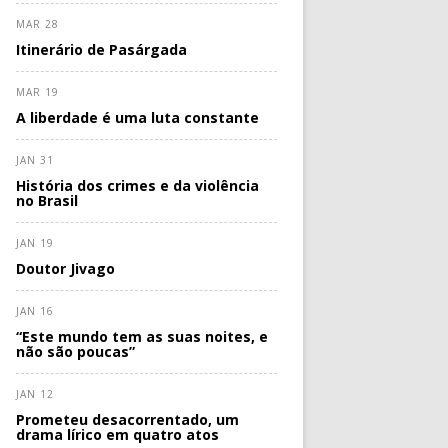
MAR 28
Itinerário de Pasárgada
MAR 19
A liberdade é uma luta constante
JAN 31
História dos crimes e da violência
no Brasil
JAN 19
Doutor Jivago
JAN 16
“Este mundo tem as suas noites, e
não são poucas”
JAN 12
Prometeu desacorrentado, um
drama lírico em quatro atos