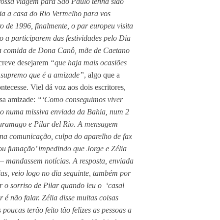
 vossa viagem para São Paulo tenha sido
ria a casa do Rio Vermelho para vos
o de 1996, finalmente, o par europeu visita
 a participarem das festividades pelo Dia
m da comida de Dona Canô, mãe de Caetano
screve desejarem
“que haja mais ocasiões
r supremo que é a amizade”
, algo que a
ecesse. Viel dá voz aos dois escritores,
osa amizade:
“‘Como conseguimos viver
do numa missiva enviada da Bahia, num 2
 Saramago e Pilar del Rio. A mensagem
 na comunicação, culpa do aparelho de fax
tou fumação’ impedindo que Jorge e Zélia
– mandassem notícias. A resposta, enviada
as, veio logo no dia seguinte, também por
er o sorriso de Pilar quando leu o ‘casal
 é não falar. Zélia disse muitas coisas
poucas terão feito tão felizes as pessoas a