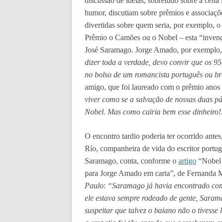
discussão de ideias, sobretudo sobre a cena
humor, discutiam sobre prêmios e associaçõ
divertidas sobre quem seria, por exemplo, 
Prêmio o Camões ou o Nobel – esta “invenç
José Saramago. Jorge Amado, por exemplo,
dizer toda a verdade, devo convir que os 9
no bolso de um romancista português ou br
amigo, que foi laureado com o prêmio anos
viver como se a salvação de nossas duas p
Nobel. Mas como cairia bem esse dinheir
O encontro tardio poderia ter ocorrido antes
Río, companheira de vida do escritor portu
Saramago, conta, conforme o
artigo
“Nobel 
para Jorge Amado em carta”, de Fernanda M
Paulo
:
“Saramago já havia encontrado co
ele estava sempre rodeado de gente, Saram
suspeitar que talvez o baiano não o tivesse 