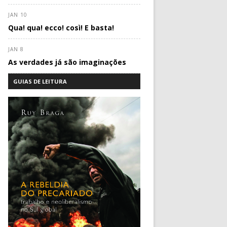
JAN 10
Qua! qua! ecco! così! E basta!
JAN 8
As verdades já são imaginações
GUIAS DE LEITURA