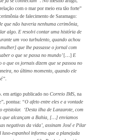
ue já se conheciam”
. No mesmo artigo,
relação com o mar por meio era tão forte”
cerimônia de falecimento de Saramago:
de que não haveria nenhuma cerimônia,
lar algo. E resolvi contar uma história de
durante um voo turbulento, quando achou
a mulher] que lhe passasse o jornal com
 saber o que se passa no mundo’
[…]
E
 o que os jornais dizem que se passou no
eira, no último momento, quando ele
sé”.
o. em artigo publicado no
Correio IMS
, na
”, pontua:
“O afeto entre eles e a vontade
o epistolar. ‘Desta ilha de Lanzarote, com
s que alcançam a Bahia, […] enviamos
sas negativas da vida’, assinam José e Pilar
l luso-espanhol informa que a planejada