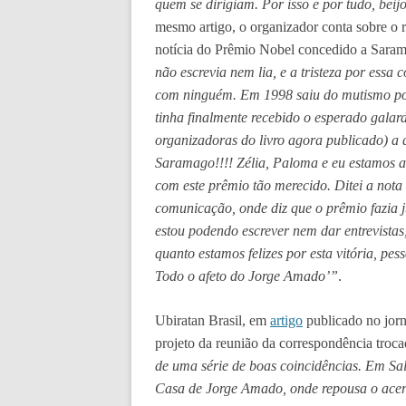
quem se dirigiam. Por isso e por tudo, beij
mesmo artigo, o organizador conta sobre o
notícia do Prêmio Nobel concedido a Sara
não escrevia nem lia, e a tristeza por essa
com ninguém. Em 1998 saiu do mutismo po
tinha finalmente recebido o esperado gala
organizadoras do livro agora publicado) a 
Saramago!!!! Zélia, Paloma e eu estamos a
com este prêmio tão merecido. Ditei a nota
comunicação, onde diz que o prêmio fazia j
estou podendo escrever nem dar entrevistas
quanto estamos felizes por esta vitória, pes
Todo o afeto do Jorge Amado’”
.
Ubiratan Brasil, em
artigo
publicado no jor
projeto da reunião da correspondência trocad
de uma série de boas coincidências. Em Sa
Casa de Jorge Amado, onde repousa o acerv