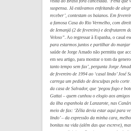
visita ao Brasil fora cancelada. ‘Pena que
suspensa. Já estávamos enfeitando de aleg
receber’, contestam os baianos. Em fevereir
a famosa Casa do Rio Vermelho, com direito
de Iemanjá (2 de fevereiro) e desfrutare
Veloso”
. Ao regressar à Espanha, o casal e
para estarmos juntos e partilhar do manja
saúde de Jorge Amado não permitiu que acont
em seu artigo, para mostrar o tom da gener
tanto tempo sem fax’, pergunta Jorge Ama
de fevereiro de 1994 ao ‘casal lindo’ José
carrega um pedido de desculpas pelo corte
da casa de Salvador, que ‘pegou fogo e bo
Gattai – quem cunhou o elogio aos amigos 
da ilha espanhola de Lanzarote, nas Canári
meio de fax: ‘Zélia devia estar aqui para v
lindo’ – da expressão da minha cara, melhor
bonitas na vida (além das que escreve), mas 