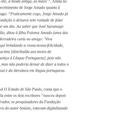
o-lhe, à moda antiga, as mãos’”
. Ainda no
 recebimento de Jorge Amado quanto à
mago:
“Praticamente cego, Jorge Amado já
 condição o deixava sem vontade de falar
r um dia. Ao saber que José Saramago
rdão, ditou à filha Paloma Amado (uma das
derradeira carta ao amigo: ‘Viva
qui brindando a vossa-nossa-felicidade,
 acima [distribuída aos meios de
ustiça à Língua Portuguesa], pois não
, mas não poderia deixar de dizer a todos o
soal e da literatura em língua portuguesa.
nal
O Estado de São Paulo
, conta que o
a entre os dois escritores
“nasceu depois
lvador, os pesquisadores da Fundação
o do autor baiano, estavam digitalizando