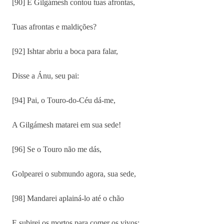
[90] E Gilgámesh contou tuas afrontas,
Tuas afrontas e maldições?
[92] Ishtar abriu a boca para falar,
Disse a Ánu, seu pai:
[94] Pai, o Touro-do-Céu dá-me,
A Gilgámesh matarei em sua sede!
[96] Se o Touro não me dás,
Golpearei o submundo agora, sua sede,
[98] Mandarei aplainá-lo até o chão
E subirei os mortos para comer os vivos: