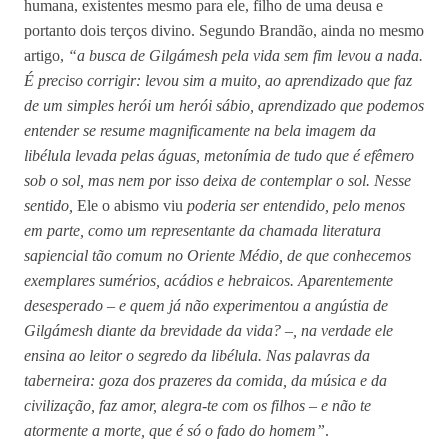
humana, existentes mesmo para ele, filho de uma deusa e
portanto dois terços divino. Segundo Brandão, ainda no mesmo
artigo,
“a busca de Gilgámesh pela vida sem fim levou a nada.
É preciso corrigir: levou sim a muito, ao aprendizado que faz
de um simples herói um herói sábio, aprendizado que podemos
entender se resume magnificamente na bela imagem da
libélula levada pelas águas, metonímia de tudo que é efêmero
sob o sol, mas nem por isso deixa de contemplar o sol. Nesse
sentido,
Ele o abismo viu
poderia ser entendido, pelo menos
em parte, como um representante da chamada literatura
sapiencial tão comum no Oriente Médio, de que conhecemos
exemplares sumérios, acádios e hebraicos.
Aparentemente
desesperado – e quem já não experimentou a angústia de
Gilgámesh diante da brevidade da vida? –, na verdade ele
ensina ao leitor o segredo da libélula. Nas palavras da
taberneira: goza dos prazeres da comida, da música e da
civilização, faz amor, alegra-te com os filhos – e não te
atormente a morte, que é só o fado do homem”
.