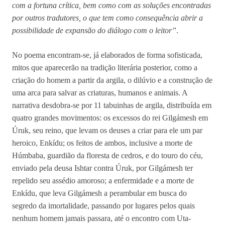
com a fortuna crítica, bem como com as soluções encontradas
por outros tradutores, o que tem como consequência abrir a
possibilidade de expansão do diálogo com o leitor”
.
No poema encontram-se, já elaborados de forma sofisticada,
mitos que aparecerão na tradição literária posterior, como a
criação do homem a partir da argila, o dilúvio e a construção de
uma arca para salvar as criaturas, humanos e animais. A
narrativa desdobra-se por 11 tabuinhas de argila, distribuída em
quatro grandes movimentos: os excessos do rei Gilgámesh em
Úruk, seu reino, que levam os deuses a criar para ele um par
heroico, Enkídu; os feitos de ambos, inclusive a morte de
Húmbaba, guardião da floresta de cedros, e do touro do céu,
enviado pela deusa Ishtar contra Úruk, por Gilgámesh ter
repelido seu assédio amoroso; a enfermidade e a morte de
Enkídu, que leva Gilgámesh a perambular em busca do
segredo da imortalidade, passando por lugares pelos quais
nenhum homem jamais passara, até o encontro com Uta-