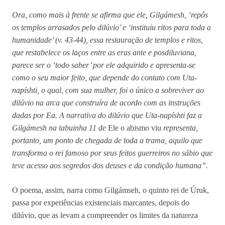
Ora, como mais à frente se afirma que ele, Gilgámesh, ‘repôs
os templos arrasados pelo dilúvio’ e ‘instituiu ritos para toda a
humanidade’ (v. 43-44), essa restauração de templos e ritos,
que restabelece os laços entre as eras ante e posdiluviana,
parece ser o ‘todo saber’ por ele adquirido e apresenta-se
como o seu maior feito, que depende do contato com Uta-
napíshti, o qual, com sua mulher, foi o único a sobreviver ao
dilúvio na arca que construíra de acordo com as instruções
dadas por Ea. A narrativa do dilúvio que Uta-napíshti faz a
Gilgámesh na tabuinha 11 de
Ele o abismo viu
representa,
portanto, um ponto de chegada de toda a trama, aquilo que
transforma o rei famoso por seus feitos guerreiros no sábio que
teve acesso aos segredos dos deuses e da condição humana”.
O poema, assim, narra como Gilgámseh, o quinto rei de Úruk,
passa por experiências existenciais marcantes, depois do
dilúvio, que as levam a compreender os limites da natureza