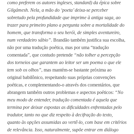
como preferem os autores ingleses, standard) da épica sobre
Gilgámesh. Nela, a mão do ‘poeta’ deixa-se perceber
sobretudo pela profundidade que imprime à antiga saga, ao
trazer para primeiro plano a pergunta sobre a mortalidade do
homem, que transforma o seu herói, de simples aventureiro,
num verdadeiro sábio”
. Brandão também justifica sua escolha,
não por uma tradução poética, mas por uma “tradução
comentada”, que contudo pretende
“não tolher a percepção
dos torneios que garantem ao leitor ser um poema o que ele
tem sob os olhos”
, mas mantém-se bastante próxima ao
original babilônico, respeitando suas próprias convenções
poéticas, e complementando-o através dos comentários, que
abrangem também outros problemas e aspectos poéticos:
“No
meu modo de entender, tradução comentada é aquela que
termina por deixar expostas as dificuldades enfrentadas pelo
tradutor, tanto no que diz respeito à decifração do texto,
quanto às opções assumidas ao vertê-lo, com base em critérios
de relevância. Isso, naturalmente, supõe entrar em diálogo