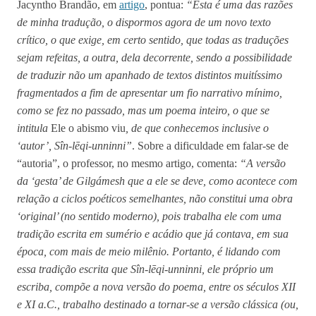
Jacyntho Brandão, em
artigo
, pontua:
“
Esta é uma das razões
de minha tradução, o dispormos agora de um novo texto
crítico, o que exige, em certo sentido, que todas as traduções
sejam refeitas, a outra, dela decorrente, sendo a possibilidade
de traduzir não um apanhado de textos distintos muitíssimo
fragmentados a fim de apresentar um fio narrativo mínimo,
como se fez no passado, mas um poema inteiro, o que se
intitula
Ele o abismo viu
, de que conhecemos inclusive o
‘autor’, Sîn-lēqi-unninni”
. Sobre a dificuldade em falar-se de
“autoria”, o professor, no mesmo artigo, comenta:
“A versão
da ‘gesta’ de Gilgámesh que a ele se deve, como acontece com
relação a ciclos poéticos semelhantes, não constitui uma obra
‘original’ (no sentido moderno), pois trabalha ele com uma
tradição escrita em sumério e acádio que já contava, em sua
época, com mais de meio milênio. Portanto, é lidando com
essa tradição escrita que Sîn-lēqi-unninni, ele próprio um
escriba, compõe a nova versão do poema, entre os séculos XII
e XI a.C., trabalho destinado a tornar-se a versão clássica (ou,