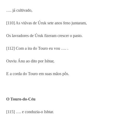
…. já cultivado,
[110] As viúvas de Úruk sete anos feno juntaram,
Os lavradores de Úruk fizeram crescer o pasto.
[112] Com a ira do Touro eu vou …. .
Ouviu Ánu ao dito por Ishtar,
E a corda do Touro em suas mãos pôs.
O Touro-do-Céu
[115] …. e conduzia-o Ishtar.