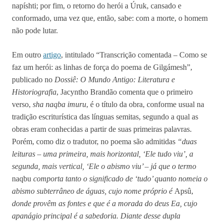
napíshti; por fim, o retorno do herói a Úruk, cansado e
conformado, uma vez que, então, sabe: com a morte, o homem
não pode lutar.
Em outro
artigo
, intitulado “Transcrição comentada – Como se
faz um herói: as linhas de força do poema de Gilgámesh”,
publicado no
Dossiê: O Mundo Antigo: Literatura e
Historiografia
, Jacyntho Brandão comenta que o primeiro
verso,
sha naqba imuru
, é o título da obra, conforme usual na
tradição escriturística das línguas semitas, segundo a qual as
obras eram conhecidas a partir de suas primeiras palavras.
Porém, como diz o tradutor, no poema são admitidas
“duas
leituras – uma primeira, mais horizontal, ‘Ele tudo viu’, a
segunda, mais vertical, ‘Ele o abismo viu’ – já que o termo
naqbu
comporta tanto o significado de ‘tudo’ quanto nomeia o
abismo subterrâneo de águas, cujo nome próprio é
Apsû,
donde provêm as fontes e que é a morada do deus Ea, cujo
apanágio principal é a sabedoria. Diante desse dupla