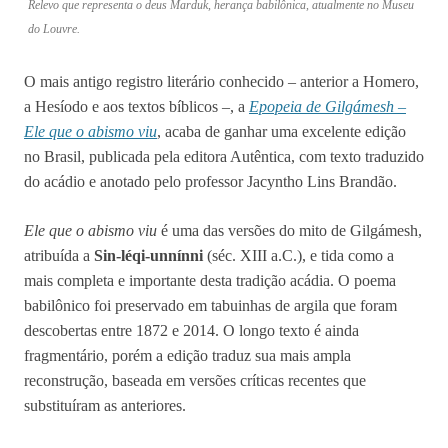
Relevo que representa o deus Marduk, herança babilônica, atualmente no Museu
do Louvre.
O mais antigo registro literário conhecido – anterior a Homero,
a Hesíodo e aos textos bíblicos –, a
Epopeia de Gilgámesh –
Ele que o abismo viu
, acaba de ganhar uma excelente edição
no Brasil, publicada pela editora Autêntica, com texto traduzido
do acádio e anotado pelo professor Jacyntho Lins Brandão.
Ele que o abismo viu
é uma das versões do mito de Gilgámesh,
atribuída a
Sin-léqi-unnínni
(séc. XIII a.C.), e tida como a
mais completa e importante desta tradição acádia. O poema
babilônico foi preservado em tabuinhas de argila que foram
descobertas entre 1872 e 2014. O longo texto é ainda
fragmentário, porém a edição traduz sua mais ampla
reconstrução, baseada em versões críticas recentes que
substituíram as anteriores.