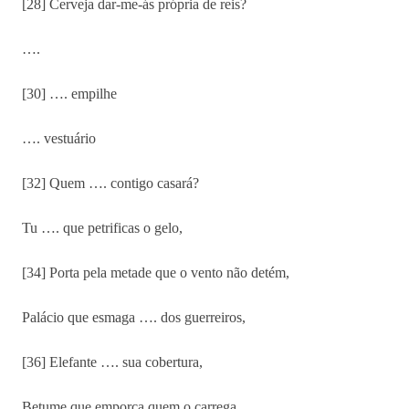
[28] Cerveja dar-me-ás própria de reis?
….
[30] …. empilhe
…. vestuário
[32] Quem …. contigo casará?
Tu …. que petrificas o gelo,
[34] Porta pela metade que o vento não detém,
Palácio que esmaga …. dos guerreiros,
[36] Elefante …. sua cobertura,
Betume que emporca quem o carrega,