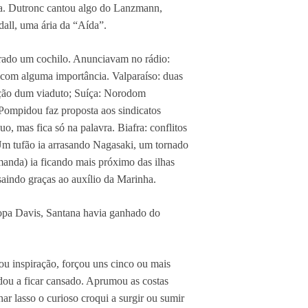
dia. Dutronc cantou algo do Lanzmann,
all, uma ária da “Aída”.
tirado um cochilo. Anunciavam no rádio:
 com alguma importância. Valparaíso: duas
ação dum viaduto; Suíça: Norodom
Pompidou faz proposta aos sindicatos
o, mas fica só na palavra. Biafra: conflitos
 Um tufão ia arrasando Nagasaki, um tornado
nda) ia ficando mais próximo das ilhas
saindo graças ao auxílio da Marinha.
opa Davis, Santana havia ganhado do
u inspiração, forçou uns cinco ou mais
rdou a ficar cansado. Aprumou as costas
ar lasso o curioso croqui a surgir ou sumir