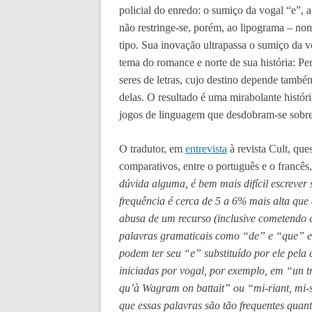
policial do enredo: o sumiço da vogal “e”, a
não restringe-se, porém, ao lipograma – n
tipo. Sua inovação ultrapassa o sumiço da v
tema do romance e norte de sua história: P
seres de letras, cujo destino depende també
delas. O resultado é uma mirabolante históri
jogos de linguagem que desdobram-se sobre 
O tradutor, em
entrevista
à revista Cult, que
comparativos, entre o português e o francês,
dúvida alguma, é bem mais difícil escrever
frequência é cerca de 5 a 6% mais alta que
abusa de um recurso (inclusive cometendo e
palavras gramaticais como “de” e “que” 
podem ter seu “e” substituído por ele pela
iniciadas por vogal, por exemplo, em “un tri
qu’à Wagram on battait” ou “mi-riant, mi-
que essas palavras são tão frequentes quant