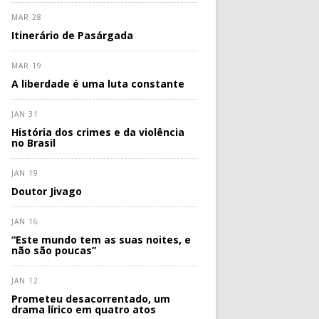
MAR 28
Itinerário de Pasárgada
MAR 19
A liberdade é uma luta constante
JAN 31
História dos crimes e da violência
no Brasil
JAN 19
Doutor Jivago
JAN 16
“Este mundo tem as suas noites, e
não são poucas”
JAN 12
Prometeu desacorrentado, um
drama lírico em quatro atos