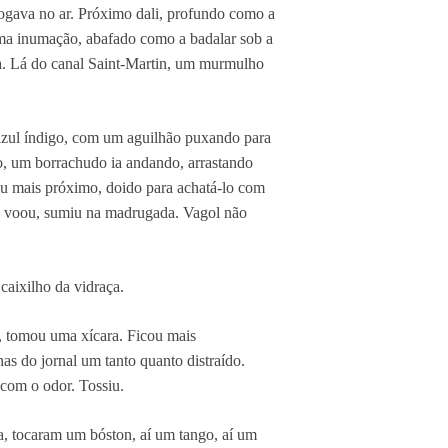
vogava no ar. Próximo dali, profundo como a
uma inumação, abafado como a badalar sob a
ria. Lá do canal Saint-Martin, um murmulho
azul índigo, com um aguilhão puxando para
ão, um borrachudo ia andando, arrastando
ou mais próximo, doido para achatá-lo com
s, voou, sumiu na madrugada. Vagol não
aixilho da vidraça.
, tomou uma xícara. Ficou mais
as do jornal um tanto quanto distraído.
om o odor. Tossiu.
, tocaram um bóston, aí um tango, aí um