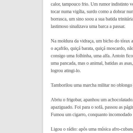
calor, tampouco frio. Um rumor indistinto 
tocar numa vigília, surdo como a dobrar n
borrasca, um sino soou a sua batida trinitá
lastimoso sinalizava uma barca a passar.
Na moldura da vidraça, um bicho do tórax 
o açafrão, quiçá barata, quiçá moscardo, n
consigo uma folhinha, uma alfa. Antoin fic
uma pancada, mas o animal, batidas as asa
logrou atingi-lo.
Tamborilou uma marcha militar no oblongo c
Abriu o frigobar, apanhou um achocolatado
apaziguado. Foi para o sofá, passou as págin
Fumou um cigarro, conquanto incomodado c
Ligou o rádio: após uma música afro-cubana