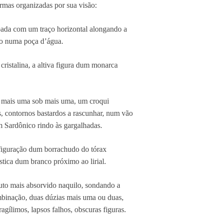
formas organizadas por sua visão:
bada com um traço horizontal alongando a
to numa poça d’água.
ristalina, a altiva figura dum monarca
b mais uma sob mais uma, um croqui
as, contornos bastardos a rascunhar, num vão
m Sardônico rindo às gargalhadas.
figuração dum borrachudo do tórax
ística dum branco próximo ao lirial.
uto mais absorvido naquilo, sondando a
mbinação, duas dúzias mais uma ou duas,
agílimos, lapsos falhos, obscuras figuras.