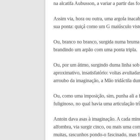
na alcatifa Aubusson, a variar a partir das 
Assim via, hora ou outra, uma argola inaca
sua ponta: quiçá como um G maiúsculo vis
Ou, branco no branco, surgida numa bruma c
brandindo um arpão com uma ponta tripla.
Ou, por um átimo, surgindo duma linha so
aproximativo, insatisfatório: voltas avultad
arroubo da imaginação, a Mão tridáctila du
Ou, como uma imposição, sim, punha ali a 
fuliginoso, no qual havia uma articulação tr
Antoin dava asas à imaginação. A cada min
alfombra, via surgir cinco, ou mais uma co
muitas, rascunhos pondo-o fascinado, mas fr