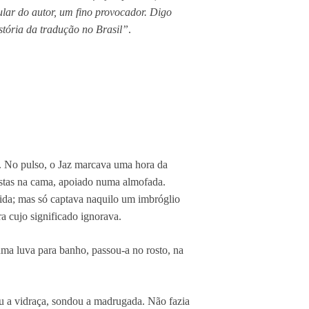
ular do autor, um fino provocador. Digo
stória da tradução no Brasil”
.
. No pulso, o Jaz marcava uma hora da
stas na cama, apoiado numa almofada.
ida; mas só captava naquilo um imbróglio
a cujo significado ignorava.
uma luva para banho, passou-a no rosto, na
iu a vidraça, sondou a madrugada. Não fazia