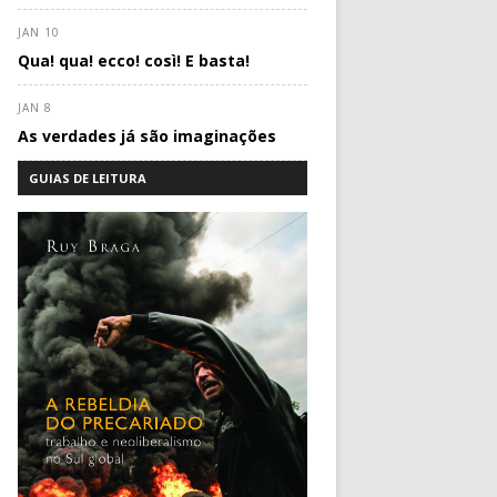
JAN 10
Qua! qua! ecco! così! E basta!
JAN 8
As verdades já são imaginações
GUIAS DE LEITURA