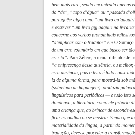
bem mais rara, sendo encontrada apenas e
do “de”, “copo d’água” ou “passada d’ol
português: algo como “um livro
qu’
adquiri
e escrever “um livro
qui
adquiri na livrari
concerne aos verbos pronominais reflexivo
“s’implicar com o tradutor” em
O Sumiço
de um erro voluntário em que busco ser tão
escrita”
. Para Zéfere, a maior dificuldade n
“a onipresença dessa ausência, ou melhor,
essa ausência, pois o livro é todo construíd
la de alguma forma, para mostrá-la sob má
(sobretudo de linguagem), produzia palavr
linguísticos para periódicos — e tudo isso 
dominava, a literatura, como ele próprio d
uma criança que, ao brincar de esconde-es
ficar escondido ou se mostrar. Sendo que t
materialidade da língua, a partir do mome
tradução, deve-se proceder a transformaçõe