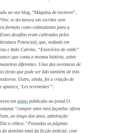
ado no seu blog, “Máquina de escrever”,
érec se declarava um escritor sem
os formais como estimulantes para a
 Esses desafios eram cultivados pelos
iteratura Potencial), que, sediado em
u e Italo Calvino. “Exercícios de estilo”
ance que conta a mesma história, sobre
maneiras diferentes. Uma das aventuras de
mo (texto que pode ser lido também de trás
palavras. Outro, ainda, foi a criação de
e aparece, ‘Les revenentes’”.
creveu em
artigo
publicado no jornal O
 costuma
“compor uma rara façanha: afora
íram, ao longo dos anos, admiração
Diz o crítico:
“Passadas as páginas
ta do domínio total da ficção policial, com