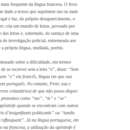
 mais frequente da língua francesa. O livro
ome dado a textos que suprimem um ou mais
ogal e faz, do próprio desaparecimento, o
erec cria um mundo de letras, povoado por
m das letras e, sobretudo, do sumiço de uma
a de investigação policial, entremeada aos
a própria língua, mutilada, porém.
stionado sobre a dificuldade, em termos
 de se escrever sem a letra “e”, disse:
“Sem
 sem “e” em francês, língua em que sua
 em português. No entanto, Perec usa e
rros voluntários) de que não posso dispor:
e pronomes como “me”, “te” e “se”
 apóstrofe quando se encontram com outras
o d’insignifiants politicards” ou “tandis
s’offusquant”. Já na língua portuguesa, em
o na francesa, a utilização da apóstrofe é