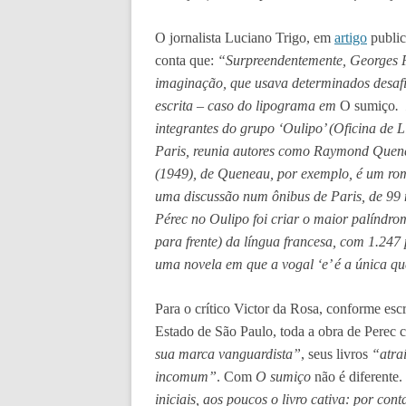
O jornalista Luciano Trigo, em
artigo
public
conta que:
“Surpreendentemente, Georges P
imaginação, que usava determinados desafi
escrita – caso do lipograma em
O sumiço
.
integrantes do grupo ‘Oulipo’ (Oficina de L
Paris, reunia autores como Raymond Quenea
(1949), de Queneau, por exemplo, é um rom
uma discussão num ônibus de Paris, de 99 
Pérec no Oulipo foi criar o maior palíndro
para frente) da língua francesa, com 1.247 
uma novela em que a vogal ‘e’ é a única qu
Para o crítico Victor da Rosa, conforme es
Estado de São Paulo, toda a obra de Perec
sua marca vanguardista”
, seus livros
“atra
incomum”
. Com
O sumiço
não é diferente. 
iniciais, aos poucos o livro cativa: por con