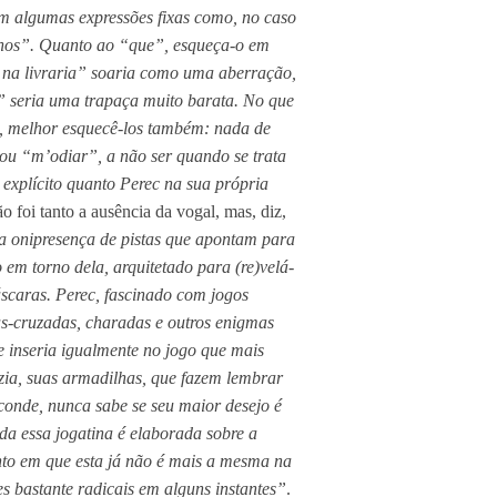
m algumas expressões fixas como, no caso
hos”. Quanto ao “que”, esqueça-o em
 na livraria” soaria como uma aberração,
a” seria uma trapaça muito barata. No que
s, melhor esquecê-los também: nada de
ou “m’odiar”, a não ser quando se trata
 explícito quanto Perec na sua própria
ão foi tanto a ausência da vogal, mas, diz,
 a onipresença de pistas que apontam para
o em torno dela, arquitetado para (re)velá-
scaras. Perec, fascinado com jogos
as-cruzadas, charadas e outros enigmas
se inseria igualmente no jogo que mais
izia, suas armadilhas, que fazem lembrar
conde, nunca sabe se seu maior desejo é
oda essa jogatina é elaborada sobre a
nto em que esta já não é mais a mesma na
s bastante radicais em alguns instantes”
.