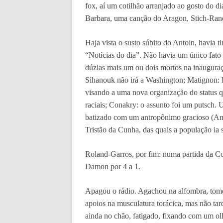
fox, aí um cotilhão arranjado ao gosto do 
Barbara, uma canção do Aragon, Stich-Rand
Haja vista o susto súbito do Antoin, havia 
“Notícias do dia”. Não havia um único fato
dúzias mais um ou dois mortos na inaugur
Sihanouk não irá a Washington; Matignon: 
visando a uma nova organização do status qu
raciais; Conakry: o assunto foi um putsch.
batizado com um antropônimo gracioso (Ama
Tristão da Cunha, das quais a população ia 
Roland-Garros, por fim: numa partida da C
Damon por 4 a 1.
Apagou o rádio. Agachou na alfombra, tomo
apoios na musculatura torácica, mas não ta
ainda no chão, fatigado, fixando com um olh