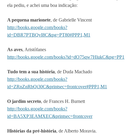
ela pediu, e achei uma boa indicação:
A pequena marionete
, de Gabrielle Vincent
http://books.google.com/books?
id=DBR7PTBQvI8C&pg=PT80#PPP1,M1
As aves
, Aristófanes
http://books.google.com/books?id=dO75qw7HlukC&pg=PP1
Tudo tem a sua história
, de Duda Machado
http://books.google.com/books?
id=ZRnZnRbQi30C&printsec=frontcover#PPP1,M1
O jardim secreto
, de Frances H. Burnett
http://books.google.com/books?
id=BA5XP3EAMXEC&printsec=frontcover
Histórias da pré-história
, de Alberto Moravia.