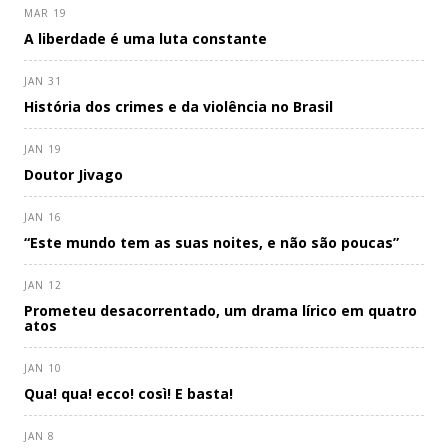
MAR 19
A liberdade é uma luta constante
JAN 31
História dos crimes e da violência no Brasil
JAN 19
Doutor Jivago
JAN 16
“Este mundo tem as suas noites, e não são poucas”
JAN 12
Prometeu desacorrentado, um drama lírico em quatro
atos
JAN 10
Qua! qua! ecco! così! E basta!
JAN 8