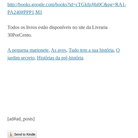
http://books.google.com/books?id=cTGkfpJjhi0C&pg=RA1-
PA240#PPP1,M1
Todos os livros estão disponíveis no site da Livraria
30PorCento.
A pequena marionete
,
As aves
,
Tudo tem a sua história
,
O
jardim secreto
,
Histórias da pré-história
.
[ad#ad_posts]
Send to Kindle