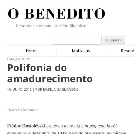
Resenhas e ensaios literário-filosóficos
Home
Matracas
Resen
LANÇAMENTOS
Polifonia do
amadurecimento
16 JUNHO, 2015 | POR ISABELA GAGLIANONE
Marcelo Grassmann
Fiódor Dostoiévski
escreveu a novela
Um pequeno herói
entre julho e dezembro de 1849, período que passou no cárcere