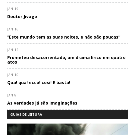
JAN 19
Doutor Jivago
JAN 16
“Este mundo tem as suas noites, e não são poucas”
JAN 12
Prometeu desacorrentado, um drama lírico em quatro
atos
JAN 10
Qua! qua! ecco! così! E basta!
JAN 8
As verdades já são imaginações
GUIAS DE LEITURA