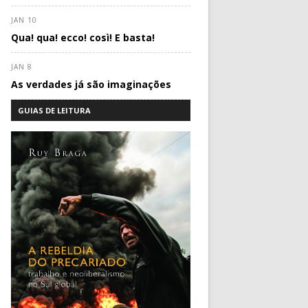
JAN 10
Qua! qua! ecco! così! E basta!
JAN 8
As verdades já são imaginações
GUIAS DE LEITURA