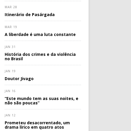
MAR 28
Itinerário de Pasárgada
MAR 19
A liberdade é uma luta constante
JAN 31
História dos crimes e da violência
no Brasil
JAN 19
Doutor Jivago
JAN 16
“Este mundo tem as suas noites, e
não são poucas”
JAN 12
Prometeu desacorrentado, um
drama lírico em quatro atos