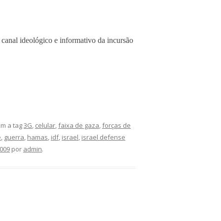
canal ideológico e informativo da incursão
m a tag
3G
,
celular
,
faixa de gaza
,
forças de
e
,
guerra
,
hamas
,
idf
,
israel
,
israel defense
2009
por
admin
.