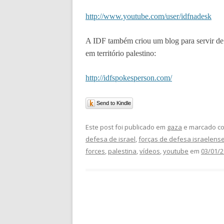
http://www.youtube.com/user/idfnadesk
A IDF também criou um blog para servir de 
em território palestino:
http://idfspokesperson.com/
Send to Kindle
Este post foi publicado em
gaza
e marcado co
defesa de israel
,
forças de defesa israelens
forces
,
palestina
,
vídeos
,
youtube
em
03/01/