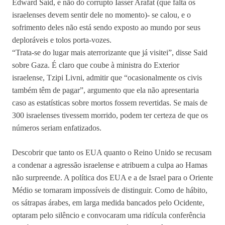
Edward Said, e não do corrupto Iasser Arafat (que falta os
israelenses devem sentir dele no momento)- se calou, e o
sofrimento deles não está sendo exposto ao mundo por seus
deploráveis e tolos porta-vozes.
“Trata-se do lugar mais aterrorizante que já visitei”, disse Said
sobre Gaza. É claro que coube à ministra do Exterior
israelense, Tzipi Livni, admitir que “ocasionalmente os civis
também têm de pagar”, argumento que ela não apresentaria
caso as estatísticas sobre mortos fossem revertidas. Se mais de
300 israelenses tivessem morrido, podem ter certeza de que os
números seriam enfatizados.
Descobrir que tanto os EUA quanto o Reino Unido se recusam
a condenar a agressão israelense e atribuem a culpa ao Hamas
não surpreende. A política dos EUA e a de Israel para o Oriente
Médio se tornaram impossíveis de distinguir. Como de hábito,
os sátrapas árabes, em larga medida bancados pelo Ocidente,
optaram pelo silêncio e convocaram uma ridícula conferência