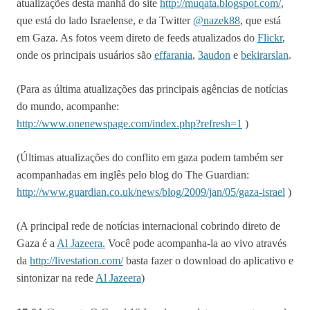
atualizações desta manhã do site
http://muqata.blogspot.com/
,
que está do lado Israelense, e da Twitter
@nazek88
, que está
em Gaza. As fotos veem direto de feeds atualizados do
Flickr
,
onde os principais usuários são
effarania
,
3audon
e
bekirarslan
.
(Para as última atualizações das principais agências de notícias
do mundo, acompanhe:
http://www.onenewspage.com/index.php?refresh=1
)
(Últimas atualizações do conflito em gaza podem também ser
acompanhadas em inglês pelo blog do The Guardian:
http://www.guardian.co.uk/news/blog/2009/jan/05/gaza-israel
)
(A principal rede de notícias internacional cobrindo direto de
Gaza é a
Al Jazeera.
Você pode acompanha-la ao vivo através
da
http://livestation.com/
basta fazer o download do aplicativo e
sintonizar na rede
Al Jazeera
)