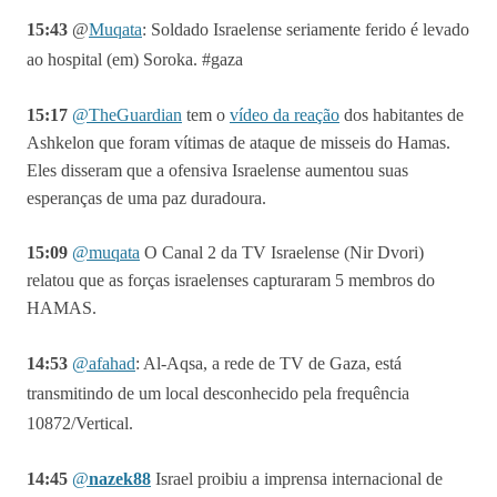
15:43
@
Muqata
: Soldado Israelense seriamente ferido é levado
ao hospital (em) Soroka. #gaza
15:17
@TheGuardian
tem o
vídeo da reação
dos habitantes de
Ashkelon que foram vítimas de ataque de misseis do Hamas.
Eles disseram que a ofensiva Israelense aumentou suas
esperanças de uma paz duradoura.
15:09
@muqata
O Canal 2 da TV Israelense (Nir Dvori)
relatou que as forças israelenses capturaram 5 membros do
HAMAS.
14:53
@
afahad
: Al-Aqsa, a rede de TV de Gaza, está
transmitindo de um local desconhecido pela frequência
10872/Vertica
l.
14:45
@
nazek88
Israel proibiu a imprensa internacional de