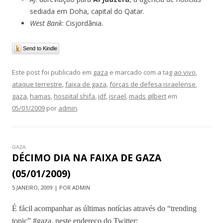
sediada em Doha, capital do Qatar.
West Bank
: Cisjordânia.
Send to Kindle
Este post foi publicado em
gaza
e marcado com a tag
ao vivo
,
ataque terrestre
,
faixa de gaza
,
forças de defesa israelense
,
gaza
,
hamas
,
hospital shifa
,
idf
,
israel
,
mads gilbert
em
05/01/2009
por
admin
.
GAZA
DÉCIMO DIA NA FAIXA DE GAZA
(05/01/2009)
5 JANEIRO, 2009 | POR ADMIN
É fácil acompanhar as últimas notícias através do “trending
topic” #gaza, neste endereço do Twitter: