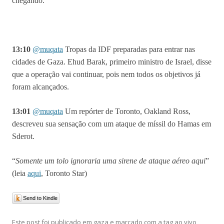
chegando.
13:10
@muqata
Tropas da IDF preparadas para entrar nas
cidades de Gaza. Ehud Barak, primeiro ministro de Israel, disse
que a operação vai continuar, pois nem todos os objetivos já
foram alcançados.
13:01
@muqata
Um repórter de Toronto, Oakland Ross,
descreveu sua sensação com um ataque de míssil do Hamas em
Sderot.
“
Somente um tolo ignoraria uma sirene de ataque aéreo aqui
”
(leia
aqui
, Toronto Star)
Send to Kindle
Este post foi publicado em
gaza
e marcado com a tag
ao vivo
,