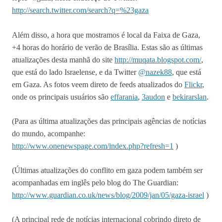
http://search.twitter.com/search?q=%23gaza
Além disso, a hora que mostramos é local da Faixa de Gaza,
+4 horas do horário de verão de Brasília. Estas são as últimas
atualizações desta manhã do site
http://muqata.blogspot.com/
,
que está do lado Israelense, e da Twitter
@nazek88
, que está
em Gaza. As fotos veem direto de feeds atualizados do
Flickr
,
onde os principais usuários são
effarania
,
3audon
e
bekirarslan
.
(Para as última atualizações das principais agências de notícias
do mundo, acompanhe:
http://www.onenewspage.com/index.php?refresh=1
)
(Últimas atualizações do conflito em gaza podem também ser
acompanhadas em inglês pelo blog do The Guardian:
http://www.guardian.co.uk/news/blog/2009/jan/05/gaza-israel
)
(A principal rede de notícias internacional cobrindo direto de