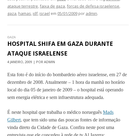
ataque terrestre
,
faixa de gaza
,
forças de defesa israelense
,
gaza
,
hamas
,
idf
,
israel
em
05/01/2009
por
admin
.
GAZA
HOSPITAL SHIFA EM GAZA DURANTE
ATAQUE ISRAELENSE
4 JANEIRO, 2009 | POR ADMIN
Esta foto é do início do bombardeio aéreo israelense, em 27 de
dezembro de 2008. Atualmente – 1 hora da manhã no horário
local do dia 05 de janeiro de 2009 – o hospital está operando
sem energia elétrica e sem infraestrutura adequada.
É neste hospital que trabalha o médico norueguês
Mads
Gilbert
, que tem sido uma das poucas fontes de informação
vinda direto da Cidade de Gaza. Confira neste post uma
entrevista que ele concedeu à rede de tv Al Jazerra: