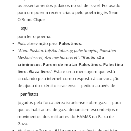
os assentamentos judaicos no sul de Israel. Foi usado
para um poema recém-criado pelo poeta inglês Sean
O’Brian. Clique
aqui
para ler o poema.
Pals
: abreviação para
Palestinos
.
“Atem Poshim, tafsiku laharog palestinayim, Palestien
Meshuchreret, Aza meshuchreret”:
“
Vocês são
criminosos. Parem de matar Palestinos. Palestina
livre. Gaza livre.
” Esta é uma mensagem que está
circulando pela internet como resposta à convocação
de ajuda do exército israelense – pedido através de
panfletos
jogados pela força aérea israelense sobre gaza – para
que os habitantes de gaza denunciem esconderijos e
movimentos dos militantes do HAMAS na Faixa de
Gaza.
AJ
: abreviação para
Al Jaazera
, a agência de notícias