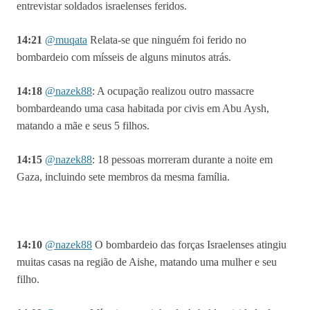
entrevistar soldados israelenses feridos.
14:21
@muqata
Relata-se que ninguém foi ferido no
bombardeio com mísseis de alguns minutos atrás.
14:18
@
nazek88
: A ocupação realizou outro massacre
bombardeando uma casa habitada por civis em Abu Aysh,
matando a mãe e seus 5 filhos
.
14:15
@
nazek88
:
18 pessoas morreram durante a noite em
Gaza, incluindo sete membros da mesma família
.
14:10
@nazek88
O bombardeio das forças Israelenses atingiu
muitas casas na região de Aishe, matando uma mulher e seu
filho.