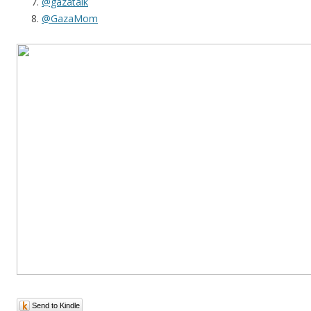
@gazatalk
@GazaMom
Send to Kindle