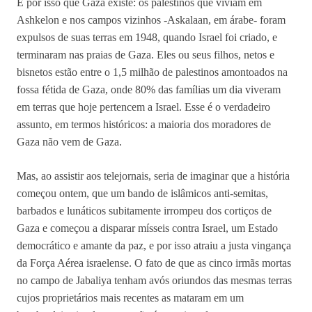
É por isso que Gaza existe: os palestinos que viviam em
Ashkelon e nos campos vizinhos -Askalaan, em árabe- foram
expulsos de suas terras em 1948, quando Israel foi criado, e
terminaram nas praias de Gaza. Eles ou seus filhos, netos e
bisnetos estão entre o 1,5 milhão de palestinos amontoados na
fossa fétida de Gaza, onde 80% das famílias um dia viveram
em terras que hoje pertencem a Israel. Esse é o verdadeiro
assunto, em termos históricos: a maioria dos moradores de
Gaza não vem de Gaza.
Mas, ao assistir aos telejornais, seria de imaginar que a história
começou ontem, que um bando de islâmicos anti-semitas,
barbados e lunáticos subitamente irrompeu dos cortiços de
Gaza e começou a disparar mísseis contra Israel, um Estado
democrático e amante da paz, e por isso atraiu a justa vingança
da Força Aérea israelense. O fato de que as cinco irmãs mortas
no campo de Jabaliya tenham avós oriundos das mesmas terras
cujos proprietários mais recentes as mataram em um