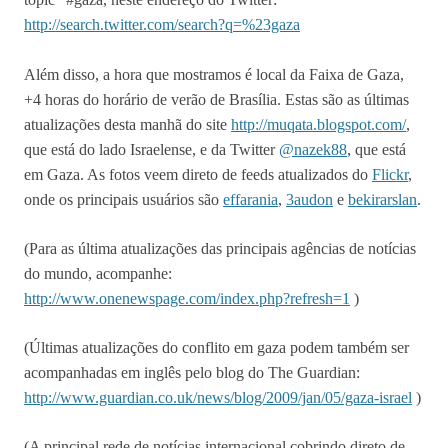
http://search.twitter.com/search?q=%23gaza
Além disso, a hora que mostramos é local da Faixa de Gaza,
+4 horas do horário de verão de Brasília. Estas são as últimas
atualizações desta manhã do site
http://muqata.blogspot.com/
,
que está do lado Israelense, e da Twitter
@nazek88
, que está
em Gaza. As fotos veem direto de feeds atualizados do
Flickr
,
onde os principais usuários são
effarania
,
3audon
e
bekirarslan
.
(Para as última atualizações das principais agências de notícias
do mundo, acompanhe:
http://www.onenewspage.com/index.php?refresh=1
)
(Últimas atualizações do conflito em gaza podem também ser
acompanhadas em inglês pelo blog do The Guardian:
http://www.guardian.co.uk/news/blog/2009/jan/05/gaza-israel
)
(A principal rede de notícias internacional cobrindo direto de