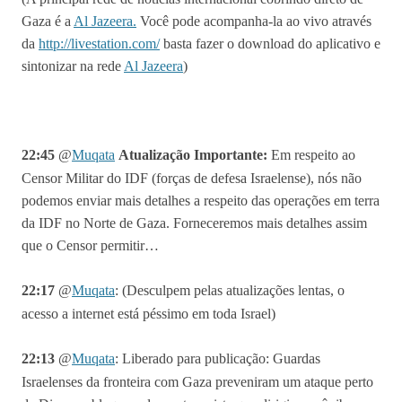
Gaza é a
Al Jazeera.
Você pode acompanha-la ao vivo através
da
http://livestation.com/
basta fazer o download do aplicativo e
sintonizar na rede
Al Jazeera
)
22:45
@
Muqata
Atualização Importante:
Em respeito ao
Censor Militar do IDF (forças de defesa Israelense), nós não
podemos enviar mais detalhes a respeito das operações em terra
da IDF no Norte de Gaza. Forneceremos mais detalhes assim
que o Censor permitir…
22:17
@
Muqata
:
(Desculpem pelas atualizações lentas, o
acesso a internet está péssimo em toda Israel)
22:13
@
Muqata
:
Liberado para publicação: Guardas
Israelenses da fronteira com Gaza preveniram um ataque perto