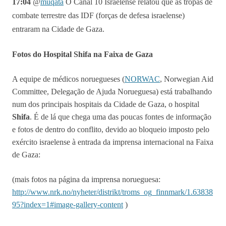
17:04
@
muqata
O Canal 10 Israelense relatou que as tropas de
combate terrestre das IDF (forças de defesa israelense)
entraram na Cidade de Gaza.
Fotos do Hospital Shifa na Faixa de Gaza
A equipe de médicos noruegueses (
NORWAC
, Norwegian Aid
Committee, Delegação de Ajuda Norueguesa) está trabalhando
num dos principais hospitais da Cidade de Gaza, o hospital
Shifa
. É de lá que chega uma das poucas fontes de informação
e fotos de dentro do conflito, devido ao bloqueio imposto pelo
exército israelense à entrada da imprensa internacional na Faixa
de Gaza:
(mais fotos na página da imprensa norueguesa:
http://www.nrk.no/nyheter/distrikt/troms_og_finnmark/1.63838
95?index=1#image-gallery-content
)