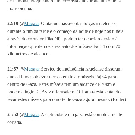
de Dimona, bloqueando um terrorista que dirigia um ônibus
morro acima.
22:10
@
Muqata
:
O ataque massivo das forças israelenses
durante o fim da tarde e o começo da noite de hoje nos túneis
através do corredor Filadélfia podem ter ocorrido devido à
informação que demos a respeito dos mísseis Fajr-4 com 70
kilometros de alcance.
21:57
@
Muqata
:
Serviço de inteligência israelense disseram
que o Hamas obteve sucesso em levar mísseis Fajr-4 para
dentro de Gaza. Estes mísseis tem um alcance de 70km e
podem atingir Tel Aviv e Jerusalem. O Hamas está tentando
levar estes mísseis para o norte de Gaza agora mesmo. (Rotter)
21:52
@
Muqata
:
A eletricidade em gaza está completamente
cortada.