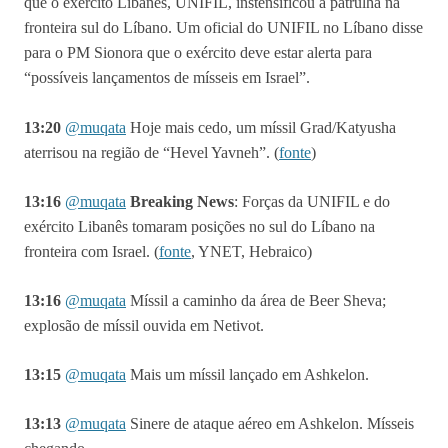
que o exército Libanes, UNIFIL, instensificou a patrulha na
fronteira sul do Líbano. Um oficial do UNIFIL no Líbano disse
para o PM Sionora que o exército deve estar alerta para
“possíveis lançamentos de mísseis em Israel”.
13:20
@muqata
Hoje mais cedo, um míssil Grad/Katyusha
aterrisou na região de “Hevel Yavneh”. (
fonte
)
13:16
@muqata
Breaking News
: Forças da UNIFIL e do
exército Libanês tomaram posições no sul do Líbano na
fronteira com Israel. (
fonte
, YNET, Hebraico)
13:16
@muqata
Míssil a caminho da área de Beer Sheva;
explosão de míssil ouvida em Netivot.
13:15
@muqata
Mais um míssil lançado em Ashkelon.
13:13
@muqata
Sinere de ataque aéreo em Ashkelon. Mísseis