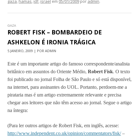
gaza
,
hamas
,
idf
,
israel
em
05/01/2009
por
admin
.
GAZA
ROBERT FISK – BOMBARDEIO DE
ASHKELON É IRONIA TRÁGICA
5 JANEIRO, 2009 | POR ADMIN
Este é um importante artigo do famoso correspondente/analista
britânico em assuntos do Oriente Médio,
Robert Fisk
. O texto
foi publicado no jornal Folha de São Paulo e só está disponível,
na internet, para assinantes do UOL. Portanto, perdoem-me a
pirataria mas é um artigo extremamente relevante e precisa
chegar aos leitores que não têm acesso ao jornal. Segue o artigo
na íntegra:
(Para ler outros artigos de Robert Fisk, em inglês, acesse:
http://www.independent.co.uk/opinion/commentators/fisk/
–