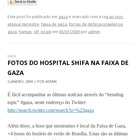
Send to Kindle
Este post foi publicado em
gaza
e marcado com a tag
ao vivo
,
ataque terrestre
,
faixa de gaza
,
forças de defesa israelense
,
gaza
,
hamas
,
idf
,
israel
em
05/01/2009
por
admin
.
GAZA
FOTOS DO HOSPITAL SHIFA NA FAIXA DE
GAZA
5 JANEIRO, 2009 | POR ADMIN
É fácil acompanhar as últimas notícias através do “trending
topic” #gaza, neste endereço do Twitter:
http://search.twitter.com/search?q=%23gaza
Além disso, a hora que mostramos é local da Faixa de Gaza,
+4 horas do horário de verão de Brasília. Estas são as últimas