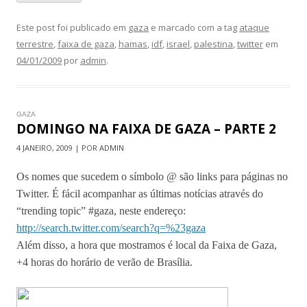
Este post foi publicado em
gaza
e marcado com a tag
ataque
terrestre
,
faixa de gaza
,
hamas
,
idf
,
israel
,
palestina
,
twitter
em
04/01/2009
por
admin
.
GAZA
DOMINGO NA FAIXA DE GAZA – PARTE 2
4 JANEIRO, 2009 | POR ADMIN
Os nomes que sucedem o símbolo @ são links para páginas no
Twitter. É fácil acompanhar as últimas notícias através do
“trending topic” #gaza, neste endereço:
http://search.twitter.com/search?q=%23gaza
Além disso, a hora que mostramos é local da Faixa de Gaza,
+4 horas do horário de verão de Brasília.