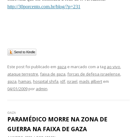
http://30porcento.com.br/blog/?p=231
Send to Kindle
Este post foi publicado em
gaza
e marcado com a tag
ao vivo
,
ataque terrestre
,
faixa de gaza
,
forças de defesa israelense
,
gaza
,
hamas
,
hospital shifa
,
idf
,
israel
,
mads gilbert
em
04/01/2009
por
admin
.
GAZA
PARAMÉDICO MORRE NA ZONA DE
GUERRA NA FAIXA DE GAZA