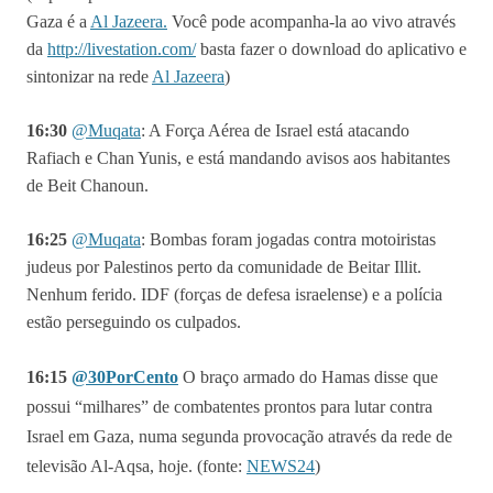
Gaza é a
Al Jazeera.
Você pode acompanha-la ao vivo através
da
http://livestation.com/
basta fazer o download do aplicativo e
sintonizar na rede
Al Jazeera
)
16:30
@
Muqata
: A Força Aérea de Israel está atacando
Rafiach e Chan Yunis, e está mandando avisos aos habitantes
de Beit Chanoun.
16:25
@
Muqata
:
Bombas foram jogadas contra motoiristas
judeus por Palestinos perto da comunidade de Beitar Illit.
Nenhum ferido. IDF (forças de defesa israelense) e a polícia
estão perseguindo os culpados.
16:15
@30PorCento
O braço armado do Hamas disse que
possui “milhares” de combatentes prontos para lutar contra
Israel em Gaza, numa segunda provocação através da rede de
televisão
Al-Aqsa
, hoje. (fonte:
NEWS24
)