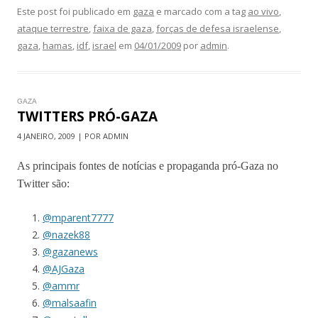
Este post foi publicado em
gaza
e marcado com a tag
ao vivo
,
ataque terrestre
,
faixa de gaza
,
forças de defesa israelense
,
gaza
,
hamas
,
idf
,
israel
em
04/01/2009
por
admin
.
GAZA
TWITTERS PRÓ-GAZA
4 JANEIRO, 2009 | POR ADMIN
As principais fontes de notícias e propaganda pró-Gaza no
Twitter são:
@mparent7777
@nazek88
@gazanews
@AJGaza
@ammr
@malsaafin