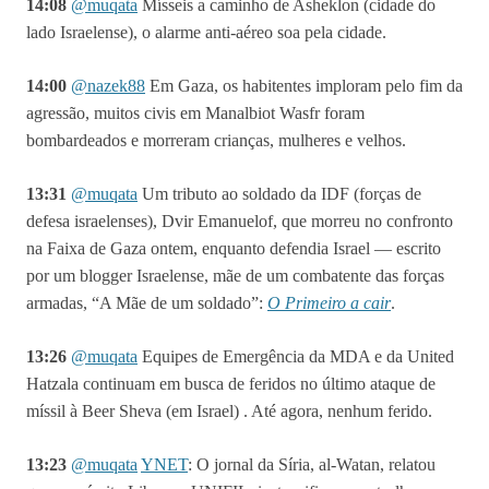
14:08
@muqata
Mísseis a caminho de Asheklon (cidade do
lado Israelense), o alarme anti-aéreo soa pela cidade.
14:00
@nazek88
Em Gaza, os habitentes imploram pelo fim da
agressão, muitos civis em Manalbiot Wasfr foram
bombardeados e morreram crianças, mulheres e velhos.
13:31
@muqata
Um tributo ao soldado da IDF (forças de
defesa israelenses), Dvir Emanuelof, que morreu no confronto
na Faixa de Gaza ontem, enquanto defendia Israel — escrito
por um blogger Israelense, mãe de um combatente das forças
armadas, “A Mãe de um soldado”:
O Primeiro a cair
.
13:26
@muqata
Equipes de Emergência da MDA e da United
Hatzala continuam em busca de feridos no último ataque de
míssil à Beer Sheva (em Israel) . Até agora, nenhum ferido.
13:23
@muqata
YNET
: O jornal da Síria,
al-Watan, relatou