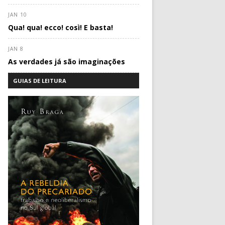
JAN 10
Qua! qua! ecco! così! E basta!
JAN 8
As verdades já são imaginações
GUIAS DE LEITURA