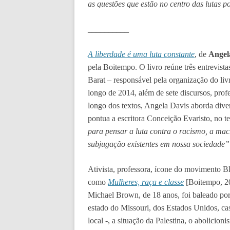
as questões que estão no centro das lutas po
__________
A liberdade é uma luta constante
, de
Angel
pela Boitempo. O livro reúne três entrevista
Barat – responsável pela organização do livr
longo de 2014, além de sete discursos, profe
longo dos textos, Angela Davis aborda div
pontua a escritora Conceição Evaristo, no t
para pensar a luta contra o racismo, a mac
subjugação existentes em nossa sociedade”
Ativista, professora, ícone do movimento Bla
como
Mulheres, raça e classe
[Boitempo, 20
Michael Brown, de 18 anos, foi baleado por
estado do Missouri, dos Estados Unidos, cas
local -, a situação da Palestina, o abolicio