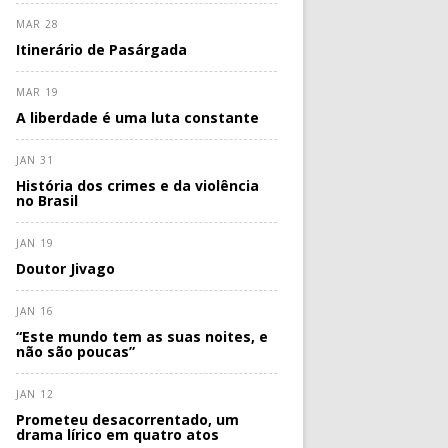
MAR 28
Itinerário de Pasárgada
MAR 19
A liberdade é uma luta constante
JAN 31
História dos crimes e da violência
no Brasil
JAN 19
Doutor Jivago
JAN 16
“Este mundo tem as suas noites, e
não são poucas”
JAN 12
Prometeu desacorrentado, um
drama lírico em quatro atos