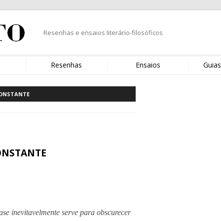
Resenhas e ensaios literário-filosóficos
s
Resenhas
Ensaios
Guias
CONSTANTE
CONSTANTE
ase inevitavelmente serve para obscurecer