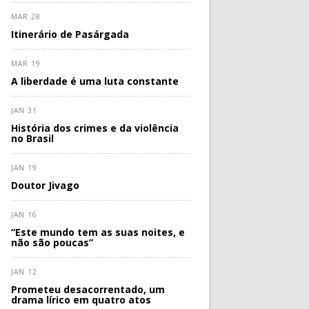
MAR 28
Itinerário de Pasárgada
MAR 19
A liberdade é uma luta constante
JAN 31
História dos crimes e da violência
no Brasil
JAN 19
Doutor Jivago
JAN 16
“Este mundo tem as suas noites, e
não são poucas”
JAN 12
Prometeu desacorrentado, um
drama lírico em quatro atos