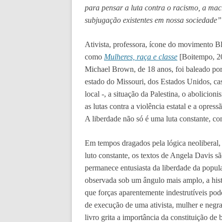
para pensar a luta contra o racismo, a mac
subjugação existentes em nossa sociedade”
Ativista, professora, ícone do movimento Bla
como
Mulheres, raça e classe
[Boitempo, 20
Michael Brown, de 18 anos, foi baleado por
estado do Missouri, dos Estados Unidos, cas
local -, a situação da Palestina, o abolicio
as lutas contra a violência estatal e a opres
A liberdade não só é uma luta constante, co
Em tempos dragados pela lógica neoliberal,
luto constante, os textos de Angela Davis sã
permanece entusiasta da liberdade da popul
observada sob um ângulo mais amplo, a hist
que forças aparentemente indestrutíveis po
de execução de uma ativista, mulher e negra
livro grita a importância da constituição de 