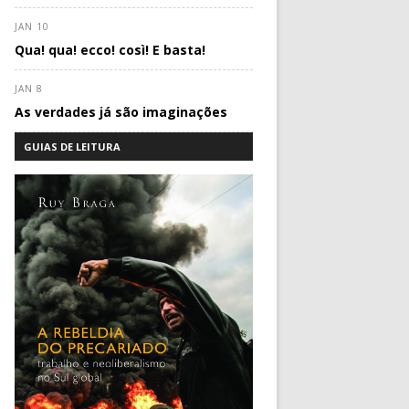
JAN 10
Qua! qua! ecco! così! E basta!
JAN 8
As verdades já são imaginações
GUIAS DE LEITURA