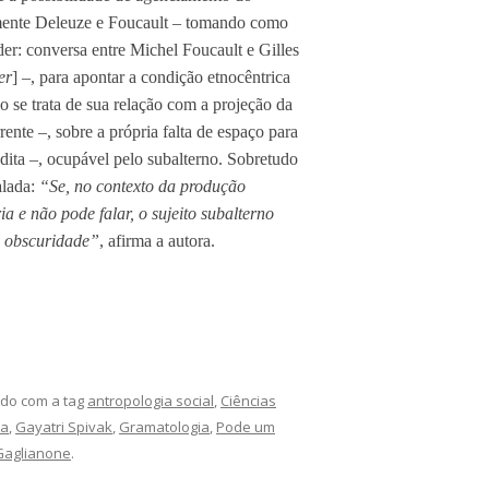
armente Deleuze e Foucault
–
tomando como
der: conversa entre Michel Foucault e Gilles
er
]
–
, para apontar a condição etnocêntrica
do se trata de sua relação com a projeção da
rente
–
, sobre a própria falta de espaço para
 dita
–
, ocupável pelo subalterno. Sobretudo
alada:
“Se, no contexto da produção
ia e não pode falar, o sujeito subalterno
a obscuridade”
, afirma a autora.
do com a tag
antropologia social
,
Ciências
ca
,
Gayatri Spivak
,
Gramatologia
,
Pode um
Gaglianone
.