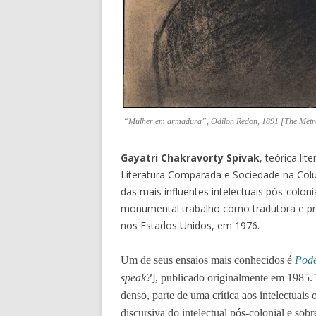
“Mulher em armadura”, Odilon Redon, 1891 [The Metro
Gayatri Chakravorty Spivak
, teórica lit
Literatura Comparada e Sociedade na Col
das mais influentes intelectuais pós-coloni
monumental trabalho como tradutora e p
nos Estados Unidos, em 1976.
Um de seus ensaios mais conhecidos é
Pode
speak?
], publicado originalmente em 1985. 
denso, parte de uma crítica aos intelectuais o
discursiva do intelectual pós-colonial e sob