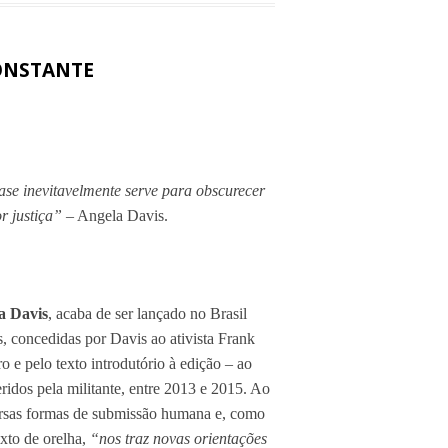
CONSTANTE
ase inevitavelmente serve para obscurecer
r justiça”
– Angela Davis.
a Davis
, acaba de ser lançado no Brasil
s, concedidas por Davis ao ativista Frank
o e pelo texto introdutório à edição – ao
ridos pela militante, entre 2013 e 2015. Ao
ersas formas de submissão humana e, como
exto de orelha,
“nos traz novas orientações