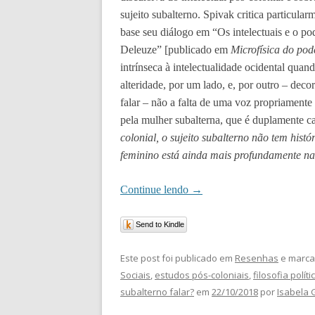
sujeito subalterno. Spivak critica particul
base seu diálogo em “Os intelectuais e o po
Deleuze” [publicado em
Microfísica do pod
intrínseca à intelectualidade ocidental quan
alteridade, por um lado, e, por outro
–
decor
falar
–
não a falta de uma voz propriamente
pela mulher subalterna, que é duplamente c
colonial, o sujeito subalterno não tem histór
feminino está ainda mais profundamente n
Continue lendo
→
Send to Kindle
Este post foi publicado em
Resenhas
e marca
Sociais
,
estudos pós-coloniais
,
filosofia políti
subalterno falar?
em
22/10/2018
por
Isabela 