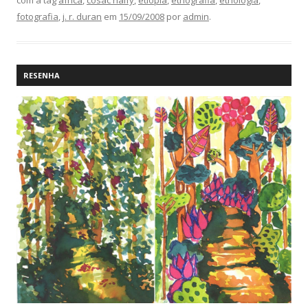
fotografia
,
j. r. duran
em
15/09/2008
por
admin
.
RESENHA