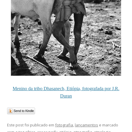
Menino da tribo Dhasanech, Etiópia, fotografada por J.R.
Duran
Send to Kindle
Este post foi publicado em
fotografia
,
lançamentos
e marcado
com a tag
africa
,
cosac naify
,
etiópia
,
etnografia
,
etnologia
,