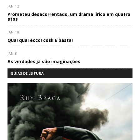
JAN 12
Prometeu desacorrentado, um drama lírico em quatro
atos
JAN 10
Qua! qua! ecco! così! E basta!
JAN 8
As verdades já são imaginações
GUIAS DE LEITURA