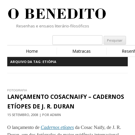
Resenhas e ensaios literário-filosóficos
Home
Matracas
Resen
ARQUIVO DA TAG:
ETIÓPIA
FOTOGRAFIA
LANÇAMENTO COSACNAIFY – CADERNOS
ETÍOPES DE J. R. DURAN
15 SETEMBRO, 2008 | POR ADMIN
O lançamento de
Cadernos etíopes
da Cosac Naify, de J. R.
Duran, um dos fotógrafos de maior evidência internacional,