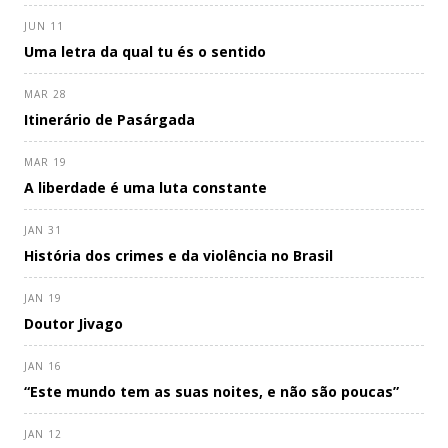
JUN 11
Uma letra da qual tu és o sentido
MAR 28
Itinerário de Pasárgada
MAR 19
A liberdade é uma luta constante
JAN 31
História dos crimes e da violência no Brasil
JAN 19
Doutor Jivago
JAN 16
“Este mundo tem as suas noites, e não são poucas”
JAN 12