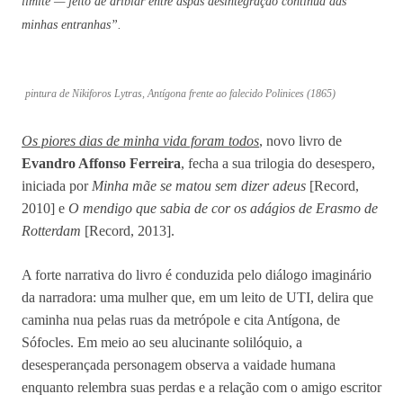
limite — jeito de driblar entre aspas desintegração contínua das
minhas entranhas”.
pintura de Nikiforos Lytras, Antígona frente ao falecido Polinices (1865)
Os piores dias de minha vida foram todos
, novo livro de
Evandro Affonso Ferreira
, fecha a sua trilogia do desespero,
iniciada por
Minha mãe se matou sem dizer adeus
[Record,
2010] e
O mendigo que sabia de cor os adágios de Erasmo de
Rotterdam
[Record, 2013].
A forte narrativa do livro é conduzida pelo diálogo imaginário
da narradora: uma mulher que, em um leito de UTI, delira que
caminha nua pelas ruas da metrópole e cita Antígona, de
Sófocles. Em meio ao seu alucinante solilóquio, a
desesperançada personagem observa a vaidade humana
enquanto relembra suas perdas e a relação com o amigo escritor