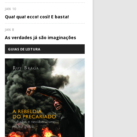
JAN 10
Qua! qua! ecco! così! E basta!
JAN 8
As verdades já são imaginações
GUIAS DE LEITURA