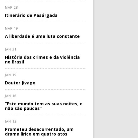
MAR 28
Itinerário de Pasárgada
MAR 19
A liberdade é uma luta constante
JAN 31
História dos crimes e da violência
no Brasil
JAN 19
Doutor Jivago
JAN 16
“Este mundo tem as suas noites, e
não são poucas”
JAN 12
Prometeu desacorrentado, um
drama lírico em quatro atos