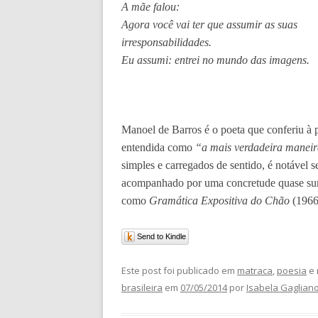
A mãe falou:
Agora você vai ter que assumir as suas
irresponsabilidades.
Eu assumi: entrei no mundo das imagens.
Manoel de Barros é o poeta que conferiu à p
entendida como
“a mais verdadeira maneir
simples e carregados de sentido, é notável se
acompanhado por uma concretude quase surr
como
Gramática Expositiva do Chão
(1966
Send to Kindle
Este post foi publicado em
matraca
,
poesia
e 
brasileira
em
07/05/2014
por
Isabela Gaglian