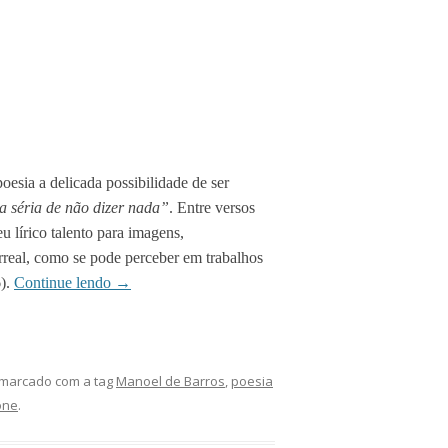
oesia a delicada possibilidade de ser
a séria de não dizer nada”
. Entre versos
u lírico talento para imagens,
eal, como se pode perceber em trabalhos
).
Continue lendo
→
marcado com a tag
Manoel de Barros
,
poesia
one
.