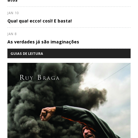
JAN 10
Qua! qua! ecco! così! E basta!
JAN 8
As verdades já são imaginações
GUIAS DE LEITURA