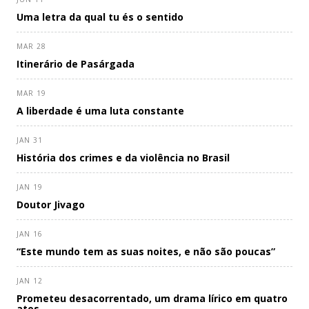
Uma letra da qual tu és o sentido
MAR 28
Itinerário de Pasárgada
MAR 19
A liberdade é uma luta constante
JAN 31
História dos crimes e da violência no Brasil
JAN 19
Doutor Jivago
JAN 16
“Este mundo tem as suas noites, e não são poucas”
JAN 12
Prometeu desacorrentado, um drama lírico em quatro
atos