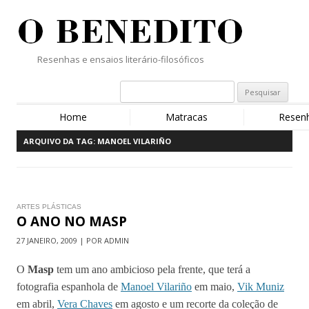
Resenhas e ensaios literário-filosóficos
Home
Matracas
Resen
ARQUIVO DA TAG:
MANOEL VILARIÑO
ARTES PLÁSTICAS
O ANO NO MASP
27 JANEIRO, 2009 | POR ADMIN
O
Masp
tem um ano ambicioso pela frente, que terá a
fotografia espanhola de
Manoel Vilariño
em maio,
Vik Muniz
em abril,
Vera Chaves
em agosto e um recorte da coleção de