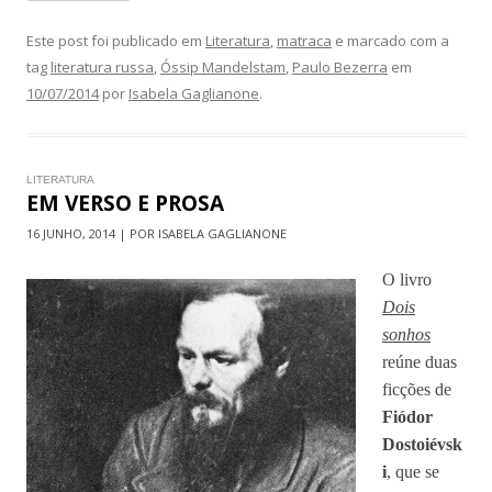
Este post foi publicado em
Literatura
,
matraca
e marcado com a
tag
literatura russa
,
Óssip Mandelstam
,
Paulo Bezerra
em
10/07/2014
por
Isabela Gaglianone
.
LITERATURA
EM VERSO E PROSA
16 JUNHO, 2014 | POR ISABELA GAGLIANONE
O livro
Dois
sonhos
reúne duas
ficções de
Fiódor
Dostoiévsk
i
, que se