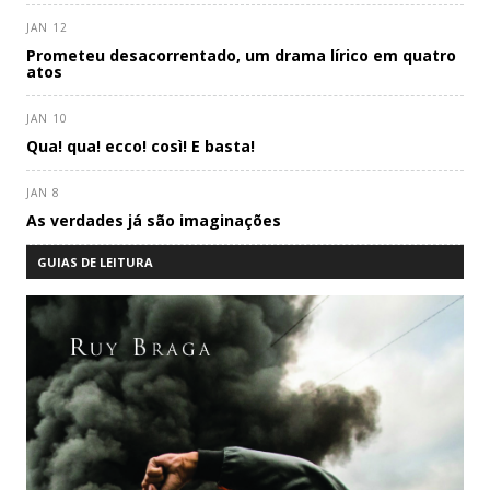
JAN 12
Prometeu desacorrentado, um drama lírico em quatro
atos
JAN 10
Qua! qua! ecco! così! E basta!
JAN 8
As verdades já são imaginações
GUIAS DE LEITURA