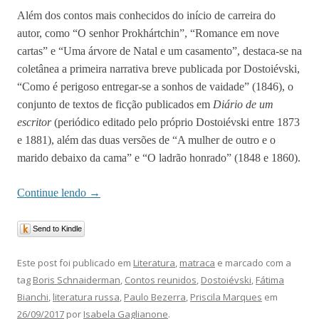
Além dos contos mais conhecidos do início de carreira do
autor, como “O senhor Prokhártchin”, “Romance em nove
cartas” e “Uma árvore de Natal e um casamento”, destaca-se na
coletânea a primeira narrativa breve publicada por Dostoiévski,
“Como é perigoso entregar-se a sonhos de vaidade” (1846), o
conjunto de textos de ficção publicados em
Diário de um
escritor
(periódico editado pelo próprio Dostoiévski entre 1873
e 1881), além das duas versões de “A mulher de outro e o
marido debaixo da cama” e “O ladrão honrado” (1848 e 1860).
Continue lendo
→
Send to Kindle
Este post foi publicado em
Literatura
,
matraca
e marcado com a
tag
Boris Schnaiderman
,
Contos reunidos
,
Dostoiévski
,
Fátima
Bianchi
,
literatura russa
,
Paulo Bezerra
,
Priscila Marques
em
26/09/2017
por
Isabela Gaglianone
.