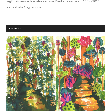
tag
Dostoiévski
,
literatura russa
,
Paulo Bezerra
em
16/06/2014
por
Isabela Gaglianone
.
RESENHA