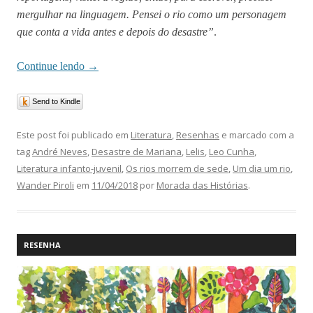
mergulhar na linguagem. Pensei o rio como um personagem
que conta a vida antes e depois do desastre”
.
Continue lendo
→
Send to Kindle
Este post foi publicado em
Literatura
,
Resenhas
e marcado com a
tag
André Neves
,
Desastre de Mariana
,
Lelis
,
Leo Cunha
,
Literatura infanto-juvenil
,
Os rios morrem de sede
,
Um dia um rio
,
Wander Piroli
em
11/04/2018
por
Morada das Histórias
.
RESENHA