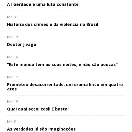
A liberdade é uma luta constante
JAN 31
História dos crimes e da violência no Brasil
JAN 19
Doutor Jivago
JAN 16
“Este mundo tem as suas noites, e não são poucas”
JAN 12
Prometeu desacorrentado, um drama lírico em quatro
atos
JAN 10
Qua! qua! ecco! così! E basta!
JAN 8
As verdades já são imaginações