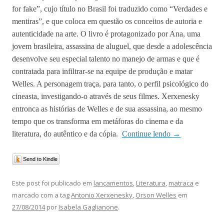
for fake”, cujo título no Brasil foi traduzido como “Verdades e
mentiras”, e que coloca em questão os conceitos de autoria e
autenticidade na arte. O livro é protagonizado por Ana, uma
jovem brasileira, assassina de aluguel, que desde a adolescência
desenvolve seu especial talento no manejo de armas e que é
contratada para infiltrar-se na equipe de produção e matar
Welles. A personagem traça, para tanto, o perfil psicológico do
cineasta, investigando-o através de seus filmes. Xerxenesky
entronca as histórias de Welles e de sua assassina, ao mesmo
tempo que os transforma em metáforas do cinema e da
literatura, do autêntico e da cópia.
Continue lendo
→
Send to Kindle
Este post foi publicado em
lançamentos
,
Literatura
,
matraca
e
marcado com a tag
Antonio Xerxenesky
,
Orson Welles
em
27/08/2014
por
Isabela Gaglianone
.