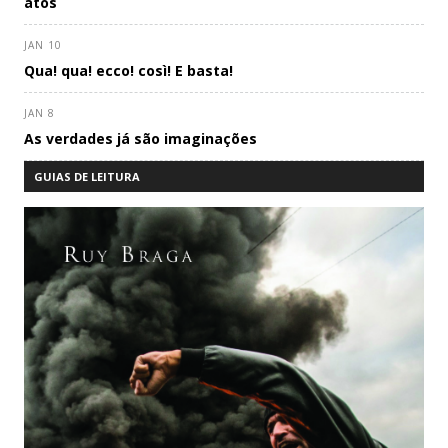
atos
JAN 10
Qua! qua! ecco! così! E basta!
JAN 8
As verdades já são imaginações
GUIAS DE LEITURA