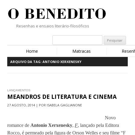
Resenhas e ensaios literário-filosóficos
Home
Matracas
Resen
ARQUIVO DA TAG:
ANTONIO XERXENESKY
LANÇAMENTOS
MEANDROS DE LITERATURA E CINEMA
27 AGOSTO, 2014 | POR ISABELA GAGLIANONE
Novo
romance de
Antonio Xerxenesky
,
F
, lançado pela Editora
Rocco, é permeado pela figura de Orson Welles e seu filme “F