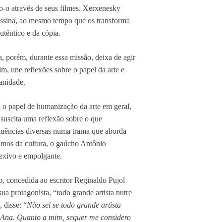
do-o através de seus filmes. Xerxenesky
sassina, ao mesmo tempo que os transforma
autêntico e da cópia.
a, porém, durante essa missão, deixa de agir
m, une reflexões sobre o papel da arte e
anidade.
 o papel de humanização da arte em geral,
uscita uma reflexão sobre o que
fluências diversas numa trama que aborda
rumos da cultura, o gaúcho Antônio
exivo e empolgante.
, concedida ao escritor Reginaldo Pujol
sua protagonista, “todo grande artista nutre
 disse: “
Não sei se todo grande artista
m Ana. Quanto a mim, sequer me considero