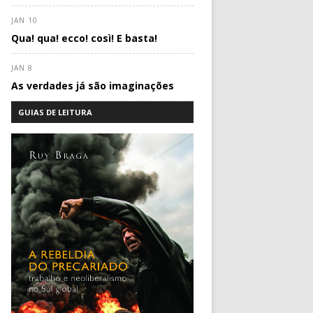
JAN 10
Qua! qua! ecco! così! E basta!
JAN 8
As verdades já são imaginações
GUIAS DE LEITURA