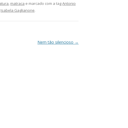
ratura
,
matraca
e marcado com a tag
Antonio
r
Isabela Gaglianone
.
Nem tão silencioso
→