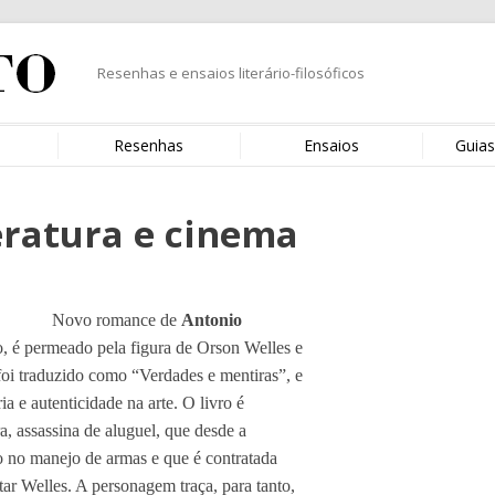
Resenhas e ensaios literário-filosóficos
s
Resenhas
Ensaios
Guias
eratura e cinema
Novo romance de
Antonio
o, é permeado pela figura de Orson Welles e
l foi traduzido como “Verdades e mentiras”, e
a e autenticidade na arte. O livro é
, assassina de aluguel, que desde a
o no manejo de armas e que é contratada
tar Welles. A personagem traça, para tanto,