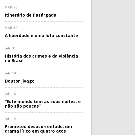
MAR 28
Itinerário de Pasárgada
MAR 19
A liberdade é uma luta constante
JAN 31
História dos crimes e da violência
no Brasil
JAN 19
Doutor Jivago
JAN 16
“Este mundo tem as suas noites, e
não são poucas”
JAN 12
Prometeu desacorrentado, um
drama lírico em quatro atos