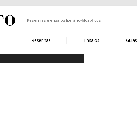
Resenhas e ensaios literário-filosóficos
s
Resenhas
Ensaios
Guias