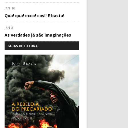
JAN 10
Qua! qua! ecco! così! E basta!
JAN 8
As verdades já são imaginações
GUIAS DE LEITURA