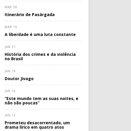
MAR 28
Itinerário de Pasárgada
MAR 19
A liberdade é uma luta constante
JAN 31
História dos crimes e da violência
no Brasil
JAN 19
Doutor Jivago
JAN 16
“Este mundo tem as suas noites, e
não são poucas”
JAN 12
Prometeu desacorrentado, um
drama lírico em quatro atos