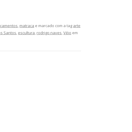
nçamentos
,
matraca
e marcado com a tag
arte
os Santos
,
escultura
,
rodrigo naves
,
Véio
em