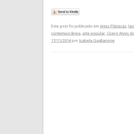
Send to Kindle
Este post foi publicado em
Artes Plásticas
,
la
contemporânea
,
arte popular
,
Cícero Alves d
17/11/2014
por
Isabela Gaglianone
.