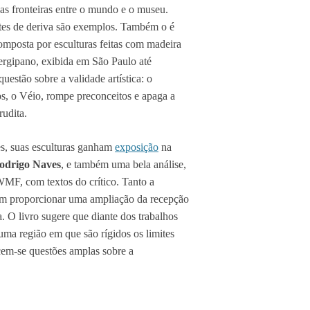
as fronteiras entre o mundo e o museu.
 artes de deriva são exemplos. Também o é
omposta por esculturas feitas com madeira
ergipano, exibida em São Paulo até
estão sobre a validade artística: o
os, o Véio, rompe preconceitos e apaga a
rudita.
es, suas esculturas ganham
exposição
na
odrigo Naves
, e também uma bela análise,
WMF, com textos do crítico. Tanto a
sam proporcionar uma ampliação da recepção
ta. O livro sugere que diante dos trabalhos
 uma região em que são rígidos os limites
cem-se questões amplas sobre a