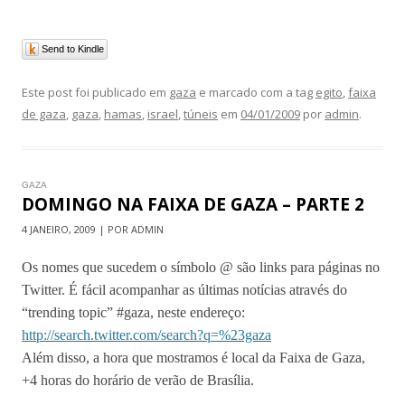
Send to Kindle
Este post foi publicado em
gaza
e marcado com a tag
egito
,
faixa
de gaza
,
gaza
,
hamas
,
israel
,
túneis
em
04/01/2009
por
admin
.
GAZA
DOMINGO NA FAIXA DE GAZA – PARTE 2
4 JANEIRO, 2009 | POR ADMIN
Os nomes que sucedem o símbolo @ são links para páginas no
Twitter. É fácil acompanhar as últimas notícias através do
“trending topic” #gaza, neste endereço:
http://search.twitter.com/search?q=%23gaza
Além disso, a hora que mostramos é local da Faixa de Gaza,
+4 horas do horário de verão de Brasília.