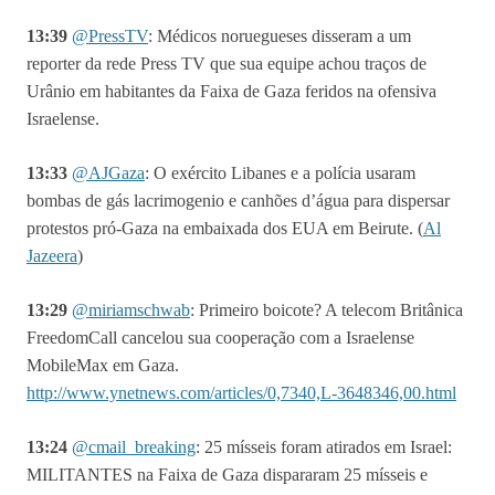
13:39
@PressTV
: Médicos noruegueses disseram a um
reporter da rede Press TV que sua equipe achou traços de
Urânio em habitantes da Faixa de Gaza feridos na ofensiva
Israelense.
13:33
@
AJGaza
: O exército Libanes e a polícia usaram
bombas de gás lacrimogenio e canhões d’água para dispersar
protestos pró-Gaza na embaixada dos EUA em Beirute. (
Al
Jazeera
)
13:29
@miriamschwab
: Primeiro boicote? A telecom Britânica
FreedomCall cancelou sua cooperação com a Israelense
MobileMax em Gaza.
http://www.ynetnews.com/articles/0,7340,L-3648346,00.html
13:24
@
cmail_breaking
:
25 mísseis foram atirados em Israel:
MILITANTES na Faixa de Gaza dispararam 25 mísseis e