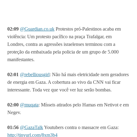
02:09
@Guardian.co.uk
Protestos pró-Palestinos acaba em
violência: Um protesto pacífico na praça Trafalgar, em
Londres, contra as agressões israelenses terminou com a
proteção da embaixada pela policia de um grupo de 5.000
manifestantes.
02:01
@
rebelliousgirl
:
Não há mais eletricidade nem geradores
de energia em Gaza. A cobertura ao vivo da CNN vai ficar
interessante. Toda vez que você ver luz serão bombas.
02:00
@muqata
: Mísseis atirados pelo Hamas em Netivot e em
Negev.
01:56
@GazaTalk
Youtubers contra o massacre em Gaza:
http://tinyurl.com/8xm3b4