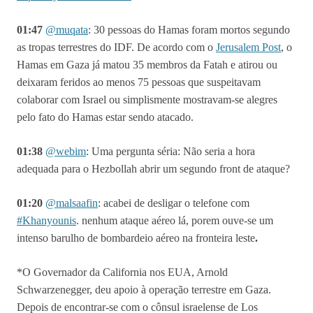
01:47
@muqata
: 30 pessoas do Hamas foram mortos segundo
as tropas terrestres do IDF. De acordo com o
Jerusalem Post
, o
Hamas em Gaza já matou 35 membros da Fatah e atirou ou
deixaram feridos ao menos 75 pessoas que suspeitavam
colaborar com Israel ou simplismente mostravam-se alegres
pelo fato do Hamas estar sendo atacado.
01:38
@webim
:
Uma pergunta séria: Não seria a hora
adequada para o Hezbollah abrir um segundo front de ataque?
01:20
@
malsaafin
: acabei de desligar o telefone com
#Khanyounis
. nenhum ataque aéreo lá, porem ouve-se um
intenso barulho de bombardeio aéreo na fronteira leste
.
*O Governador da California nos EUA, Arnold
Schwarzenegger, deu apoio à operação terrestre em Gaza.
Depois de encontrar-se com o cônsul israelense de Los