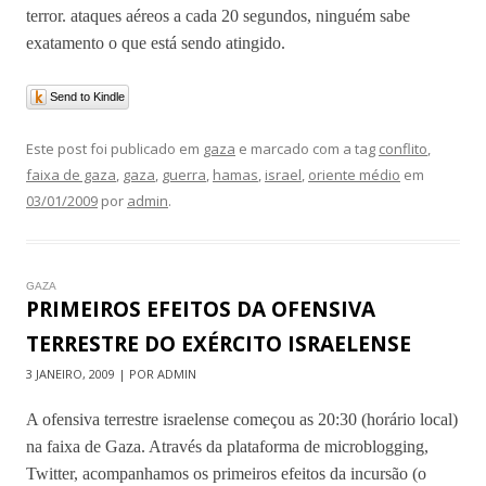
terror. ataques aéreos a cada 20 segundos, ninguém sabe
exatamento o que está sendo atingido.
Send to Kindle
Este post foi publicado em
gaza
e marcado com a tag
conflito
,
faixa de gaza
,
gaza
,
guerra
,
hamas
,
israel
,
oriente médio
em
03/01/2009
por
admin
.
GAZA
PRIMEIROS EFEITOS DA OFENSIVA
TERRESTRE DO EXÉRCITO ISRAELENSE
3 JANEIRO, 2009 | POR ADMIN
A ofensiva terrestre israelense começou as 20:30 (horário local)
na faixa de Gaza. Através da plataforma de microblogging,
Twitter, acompanhamos os primeiros efeitos da incursão (o