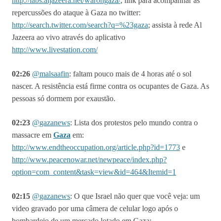
http://labs.aljazeera.net/warongaza/
; link para acompanhar as
repercussões do ataque à Gaza no twitter:
http://search.twitter.com/search?q=%23gaza
; assista à rede Al
Jazeera ao vivo através do aplicativo
http://www.livestation.com/
02:26
@
malsaafin
:
faltam pouco mais de 4 horas até o sol
nascer. A resistência está firme contra os ocupantes de Gaza. As
pessoas só dormem por exaustão.
02:23
@
gazanews
:
Lista dos protestos pelo mundo contra o
massacre em
Gaza
em:
http://www.endtheoccupation.org/article.php?id=1773
e
http://www.peacenowar.net/newpeace/index.php?
option=com_content&task=view&id=464&Itemid=1
02:15
@
gazanews
: O que Israel não quer que você veja: um
video gravado por uma câmera de celular logo após o
bombardeio de um mercado lotado em Gaza: