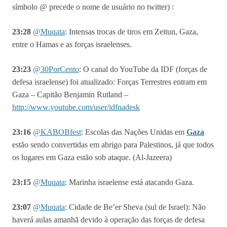
símbolo @ precede o nome de usuário no twitter) :
23:28
@Muqata
: Intensas trocas de tiros em Zeitun, Gaza,
entre o Hamas e as forças israelenses.
23:23
@
30PorCento
:
O canal do YouTube da IDF (forças de
defesa israelense) foi atualizado: Forças Terrestres entram em
Gaza – Capitão Benjamin Rutland –
http://www.youtube.com/user/idfnadesk
23:16
@
KABOBfest
: Escolas das Nações Unidas em
Gaza
estão sendo convertidas em abrigo para Palestinos, já que todos
os lugares em Gaza estão sob ataque. (Al-Jazeera)
23:15
@Muqata
: Marinha israelense está atacando Gaza.
23:07
@Muqata
: Cidade de Be’er Sheva (sul de Israel): Não
haverá aulas amanhã devido à operação das forças de defesa