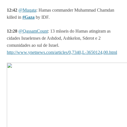
12:42
@Muqata
:
Hamas commander Muhammad Chamdan
killed in
#Gaza
by IDF.
12:28
@
QassamCount
:
13 mísseis do Hamas atingiram as
cidades Israelenses de Ashdod, Ashkelon, Sderot e 2
comunidades ao sul de Israel.
http://www.ynetnews.com/articles/0,7340,L-3650124,00.html