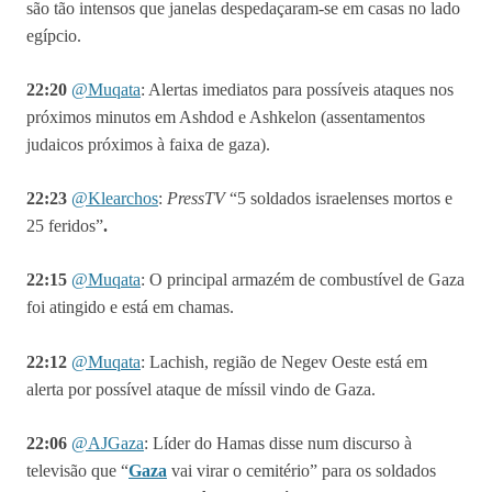
são tão intensos que janelas despedaçaram-se em casas no lado
egípcio.
22:20
@Muqata
: Alertas imediatos para possíveis ataques nos
próximos minutos em Ashdod e Ashkelon (assentamentos
judaicos próximos à faixa de gaza).
22:23
@
Klearchos
:
PressTV
“5 soldados israelenses mortos e
25 feridos”
.
22:15
@Muqata
: O principal armazém de combustível de Gaza
foi atingido e está em chamas.
22:12
@Muqata
: Lachish, região de Negev Oeste está em
alerta por possível ataque de míssil vindo de Gaza.
22:06
@AJGaza
: Líder do Hamas disse num discurso à
televisão
que “
Gaza
vai virar o cemitério” para os soldados