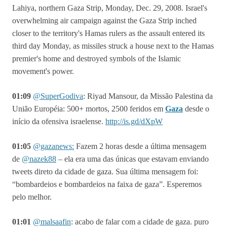
01:09
@
SuperGodiva
:
Riyad Mansour, da Missão Palestina da
União Européia: 500+ mortos, 2500 feridos em
Gaza
desde o
início da ofensiva israelense.
http://is.gd/dXpW
01:05
@gazanews:
Fazem 2 horas desde a última mensagem
de
@nazek88
– ela era uma das únicas que estavam enviando
tweets direto da cidade de gaza. Sua última mensagem foi:
“bombardeios e bombardeios na faixa de gaza”. Esperemos
pelo melhor.
01:01
@malsaafin
:
acabo de falar com a cidade de gaza. puro