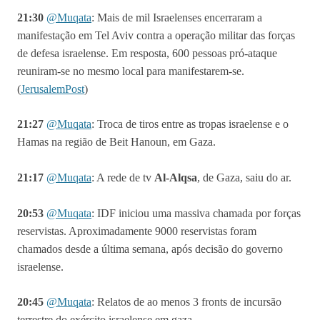
21:30
@Muqata
: Mais de mil Israelenses encerraram a
manifestação em Tel Aviv contra a operação militar das forças
de defesa israelense. Em resposta, 600 pessoas pró-ataque
reuniram-se no mesmo local para manifestarem-se.
(
JerusalemPost
)
21:27
@Muqata
: Troca de tiros entre as tropas israelense e o
Hamas na região de Beit Hanoun, em Gaza.
21:17
@Muqata
:
A rede de tv
Al-Alqsa
, de Gaza, saiu do ar.
20:53
@Muqata
: IDF iniciou uma massiva chamada por forças
reservistas. Aproximadamente 9000 reservistas foram
chamados desde a última semana, após decisão do governo
israelense.
20:45
@Muqata
: Relatos de ao menos 3 fronts de incursão
terrestre do exército israelense em gaza.