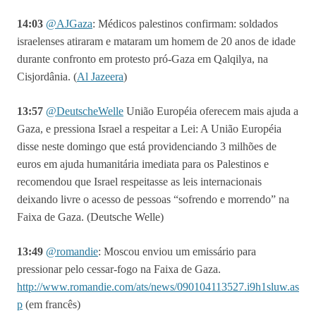
14:03
@AJGaza
: Médicos palestinos confirmam: soldados
israelenses atiraram e mataram um homem de 20 anos de idade
durante confronto em protesto pró-Gaza em Qalqilya, na
Cisjordânia. (
Al Jazeera
)
13:57
@DeutscheWelle
União Européia oferecem mais ajuda a
Gaza, e pressiona Israel a respeitar a Lei: A União Européia
disse neste domingo que está providenciando 3 milhões de
euros em ajuda humanitária imediata para os Palestinos e
recomendou que Israel respeitasse as leis internacionais
deixando livre o acesso de pessoas “sofrendo e morrendo” na
Faixa de Gaza.
(Deutsche Welle)
13:49
@
romandie
:
Moscou enviou um emissário para
pressionar pelo cessar-fogo na Faixa de Gaza.
http://www.romandie.com/ats/news/090104113527.i9h1sluw.as
p
(em francês)