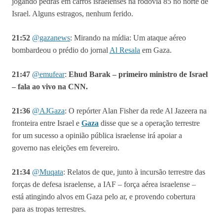
jogando pedras em carros israelenses na rodovia 85 no norte de
Israel. Alguns estragos, nenhum ferido.
21:52
@gazanews
:
Mirando na mídia: Um ataque aéreo
bombardeou o prédio do jornal
Al Resala
em Gaza.
21:47
@
emufear
:
Ehud Barak – primeiro ministro de Israel
– fala ao vivo na CNN.
21:36
@
AJGaza
:
O repórter Alan Fisher da rede Al Jazeera na
fronteira entre Israel e
Gaza
disse que se a operação terrestre
for um sucesso a opinião pública israelense irá apoiar a
governo nas eleições em fevereiro.
21:34
@Muqata
: Relatos de que, junto à incursão terrestre das
forças de defesa israelense, a IAF – força aérea israelense –
está atingindo alvos em Gaza pelo ar, e provendo cobertura
para as tropas terrestres.