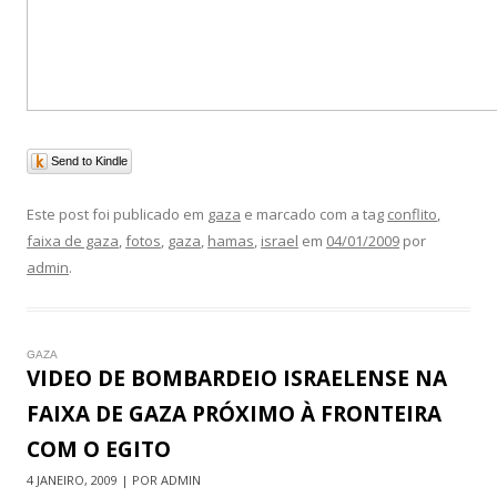
Send to Kindle
Este post foi publicado em
gaza
e marcado com a tag
conflito
,
faixa de gaza
,
fotos
,
gaza
,
hamas
,
israel
em
04/01/2009
por
admin
.
GAZA
VIDEO DE BOMBARDEIO ISRAELENSE NA
FAIXA DE GAZA PRÓXIMO À FRONTEIRA
COM O EGITO
4 JANEIRO, 2009 | POR ADMIN