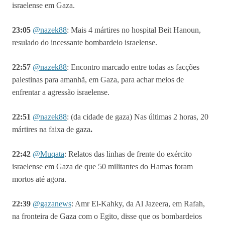
israelense em Gaza.
23:05
@
nazek88
: Mais 4 mártires no hospital Beit Hanoun
,
resulado do incessante bombardeio israelense.
22:57
@
nazek88
: Encontro marcado entre todas as facções
palestinas para amanhã, em Gaza, para achar meios de
enfrentar a agressão israelense.
22:51
@
nazek88
:
(da cidade de gaza) Nas últimas 2 horas, 20
mártires na faixa de gaza
.
22:42
@Muqata
: Relatos das linhas de frente do exército
israelense em Gaza de que 50 militantes do Hamas foram
mortos até agora.
22:39
@
gazanews
:
Amr El-Kahky, da Al Jazeera, em Rafah,
na fronteira de Gaza com o Egito, disse que os bombardeios