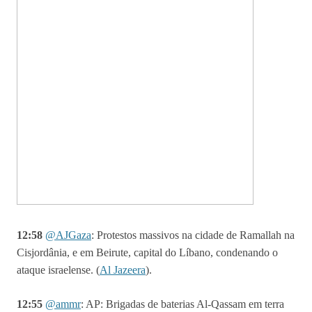
12:58
@
AJGaza
: Protestos massivos na cidade de Ramallah na
Cisjordânia, e em Beirute, capital do Líbano, condenando o
ataque israelense. (
Al Jazeera
).
12:55
@
ammr
:
AP: Brigadas de baterias Al-Qassam em terra