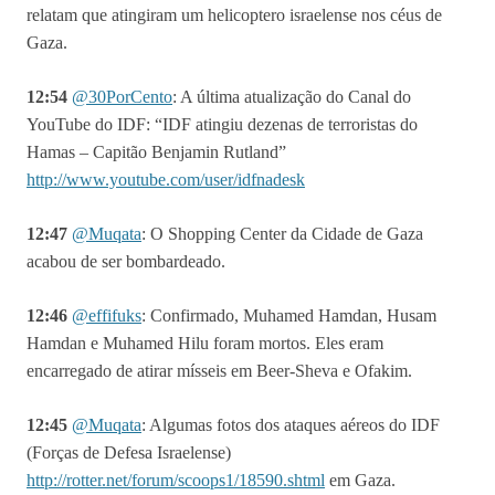
relatam que atingiram um helicoptero israelense nos céus de
Gaza.
12:54
@
30PorCento
:
A última atualização do Canal do
YouTube do IDF: “IDF atingiu dezenas de terroristas do
Hamas – Capitão Benjamin Rutland”
http://www.youtube.com/user/idfnadesk
12:47
@
Muqata
:
O Shopping Center da Cidade de Gaza
acabou de ser bombardeado.
1
2:46
@
effifuks
: Confirmado
, Muhamed Hamdan, Husam
Hamdan e Muhamed Hilu foram mortos. Eles eram
encarregado de atirar mísseis em Beer-Sheva e Ofakim.
12:45
@
Muqata
:
Algumas fotos dos ataques aéreos do IDF
(Forças de Defesa Israelense)
http://rotter.net/forum/scoops1/18590.shtml
em Gaza.