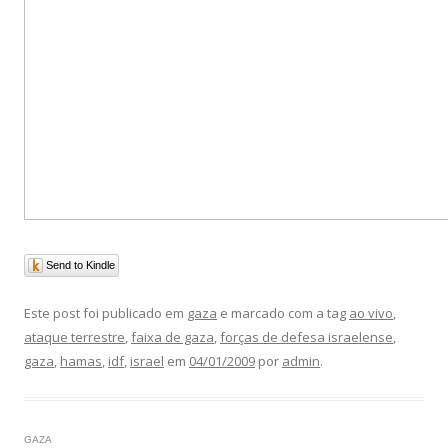
Send to Kindle
Este post foi publicado em
gaza
e marcado com a tag
ao vivo
,
ataque terrestre
,
faixa de gaza
,
forças de defesa israelense
,
gaza
,
hamas
,
idf
,
israel
em
04/01/2009
por
admin
.
GAZA