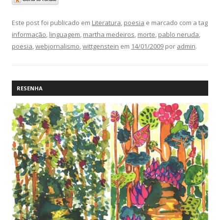
Este post foi publicado em
Literatura
,
poesia
e marcado com a tag
informação
,
linguagem
,
martha medeiros
,
morte
,
pablo neruda
,
poesia
,
webjornalismo
,
wittgenstein
em
14/01/2009
por
admin
.
RESENHA