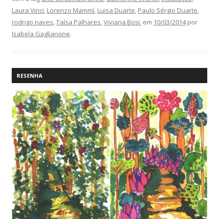
Laura Vinci
,
Lorenzo Mammì
,
Luisa Duarte
,
Paulo Sérgio Duarte
,
rodrigo naves
,
Taísa Palhares
,
Viviana Bosi.
em
10/03/2014
por
Isabela Gaglianone
.
RESENHA