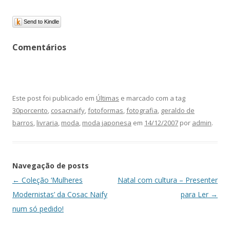
Send to Kindle
Comentários
Este post foi publicado em
Últimas
e marcado com a tag
30porcento
,
cosacnaify
,
fotoformas
,
fotografia
,
geraldo de
barros
,
livraria
,
moda
,
moda japonesa
em
14/12/2007
por
admin
.
Navegação de posts
←
Coleção ‘Mulheres
Natal com cultura – Presenter
Modernistas’ da Cosac Naify
para Ler
→
num só pedido!