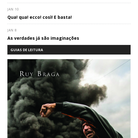
JAN 10
Qua! qua! ecco! così! E basta!
JAN 8
As verdades já são imaginações
GUIAS DE LEITURA