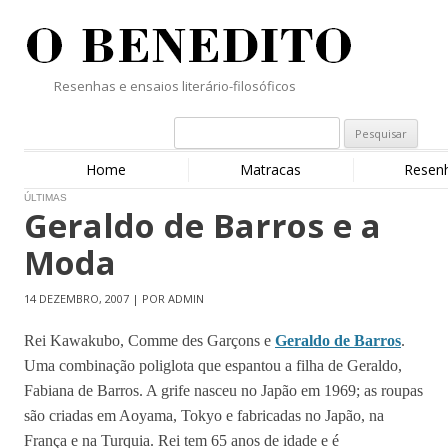
Resenhas e ensaios literário-filosóficos
Home
Matracas
Resen
ÚLTIMAS
Geraldo de Barros e a
Moda
14 DEZEMBRO, 2007 | POR ADMIN
Rei Kawakubo, Comme des Garçons e
Geraldo de Barros
.
Uma combinação poliglota que espantou a filha de Geraldo,
Fabiana de Barros. A grife nasceu no Japão em 1969; as roupas
são criadas em Aoyama, Tokyo e fabricadas no Japão, na
França e na Turquia. Rei tem 65 anos de idade e é