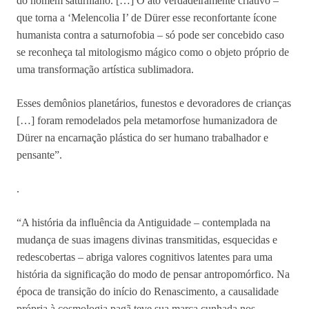
do homem saturniano. […] O ato verdadeiramente criativo –
que torna a ‘Melencolia I’ de Dürer esse reconfortante ícone
humanista contra a saturnofobia – só pode ser concebido caso
se reconheça tal mitologismo mágico como o objeto próprio de
uma transformação artística sublimadora.
Esses demônios planetários, funestos e devoradores de crianças
[…] foram remodelados pela metamorfose humanizadora de
Dürer na encarnação plástica do ser humano trabalhador e
pensante”.
.
“A história da influência da Antiguidade – contemplada na
mudança de suas imagens divinas transmitidas, esquecidas e
redescobertas – abriga valores cognitivos latentes para uma
história da significação do modo de pensar antropomórfico. Na
época de transição do início do Renascimento, a causalidade
própria à cosmologia pagã teve sua marca cunhada nos