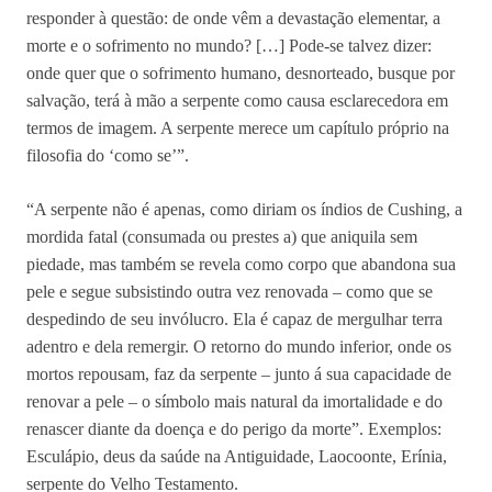
responder à questão: de onde vêm a devastação elementar, a
morte e o sofrimento no mundo? […] Pode-se talvez dizer:
onde quer que o sofrimento humano, desnorteado, busque por
salvação, terá à mão a serpente como causa esclarecedora em
termos de imagem. A serpente merece um capítulo próprio na
filosofia do ‘como se’”.
“A serpente não é apenas, como diriam os índios de Cushing, a
mordida fatal (consumada ou prestes a) que aniquila sem
piedade, mas também se revela como corpo que abandona sua
pele e segue subsistindo outra vez renovada – como que se
despedindo de seu invólucro. Ela é capaz de mergulhar terra
adentro e dela remergir. O retorno do mundo inferior, onde os
mortos repousam, faz da serpente – junto á sua capacidade de
renovar a pele – o símbolo mais natural da imortalidade e do
renascer diante da doença e do perigo da morte”. Exemplos:
Esculápio, deus da saúde na Antiguidade, Laocoonte, Erínia,
serpente do Velho Testamento.