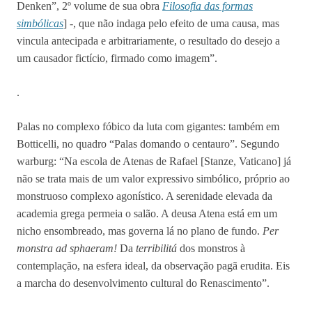
Denken”, 2º volume de sua obra
Filosofia das formas
simbólicas
] -, que não indaga pelo efeito de uma causa, mas
vincula antecipada e arbitrariamente, o resultado do desejo a
um causador fictício, firmado como imagem”.
.
Palas no complexo fóbico da luta com gigantes: também em
Botticelli, no quadro “Palas domando o centauro”. Segundo
warburg: “Na escola de Atenas de Rafael [Stanze, Vaticano] já
não se trata mais de um valor expressivo simbólico, próprio ao
monstruoso complexo agonístico. A serenidade elevada da
academia grega permeia o salão. A deusa Atena está em um
nicho ensombreado, mas governa lá no plano de fundo.
Per
monstra ad sphaeram!
Da
terribilitá
dos monstros à
contemplação, na esfera ideal, da observação pagã erudita. Eis
a marcha do desenvolvimento cultural do Renascimento”.