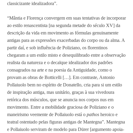
classicizante idealizadora”.
“Mântia e Florença convergem em suas tentativas de incorporar
ao estilo renascentista [na segunda metade do século XV] da
descrição da vida em movimento as fórmulas genuinamente
antigas para as expressões exacerbadas do corpo ou da alma. A
partir daí, e sob influência de Poliziano, os florentinos
chegaram a um estilo misto e desequilibrado entre a observação
realista da natureza e o decalque idealizador dos padrões
consagrados na arte e na poesia da Antiguidade, como o
provam as obras de Botticelli […]. Em contraste, Antonio
Pollaiuolo bem no espírito de Donatello, cria para si um estilo
de inspiração antiga, mas unitário, graças à sua vivedoura
retórica dos músculos, que se anuncia nos corpos nus em
movimento. Entre a mobilidade graciosa de Poliziano e o
maneirismo veemente de Pollaiuolo está o
pathos
heroico e
teatral ostentado pelas figuras antigas de Mantegna”. Mantegna
e Pollaiuolo serviram de modelo para Dürer [argumento apoia-