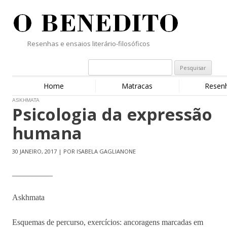
Resenhas e ensaios literário-filosóficos
Home
Matracas
Resen
ASKHMATA
Psicologia da expressão
humana
30 JANEIRO, 2017 | POR ISABELA GAGLIANONE
__________
Askhmata
Esquemas de percurso, exercícios: ancoragens marcadas em