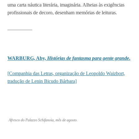
uma carta náutica literária, imaginária. Alheias às exigências
profissionais de decoro, desenham memórias de leituras.
__________
WARBURG, Aby,
Histórias de fantasma para gente grande
.
[Companhia das Letras, organização de Leopoldo Waizbort,
tradução de Lenin Bicudo Bárbara]
Afresco do Palazzo Schifanoia, mês de agosto.