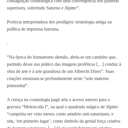
consagração cosmológica com uma convergência dos planetas
superiores, sobretudo Saturno e Júpiter”.
Profecia interpretadora dos prodígios: teratologia antiga na
política de imprensa luterana.
.
“Na época do humanismo alemão, abriu-se um caminho que,
partindo desse uso prático das imagens proféticas […] conduz à
obra de arte e à arte grandiosa de um Albrecht Dürer”. Suas
criações enraizam-se profundamente neste “solo materno
primordial”.
A crença na cosmologia pagã sela o acesso interno para a
gravura “Melencolia I”, na qual o quadrado mágico de Júpiter
“cumpriria ser visto menos como amuleto anti-saturniano, e
sim, ‘em primeiro lugar’, como símbolo da genial força criativa