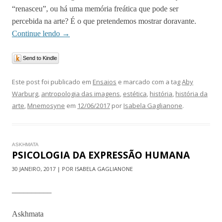
“renasceu”, ou há uma memória freática que pode ser
percebida na arte? É o que pretendemos mostrar doravante.
Continue lendo
→
Send to Kindle
Este post foi publicado em
Ensaios
e marcado com a tag
Aby
Warburg
,
antropologia das imagens
,
estética
,
história
,
história da
arte
,
Mnemosyne
em
12/06/2017
por
Isabela Gaglianone
.
ASKHMATA
PSICOLOGIA DA EXPRESSÃO HUMANA
30 JANEIRO, 2017 | POR ISABELA GAGLIANONE
__________
Askhmata