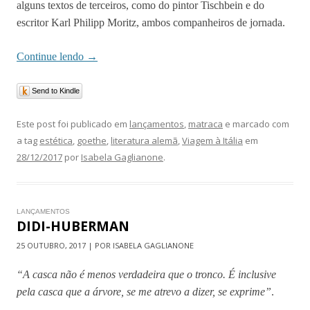
alguns textos de terceiros, como do pintor Tischbein e do
escritor Karl Philipp Moritz, ambos companheiros de jornada.
Continue lendo
→
Send to Kindle
Este post foi publicado em
lançamentos
,
matraca
e marcado com
a tag
estética
,
goethe
,
literatura alemã
,
Viagem à Itália
em
28/12/2017
por
Isabela Gaglianone
.
LANÇAMENTOS
DIDI-HUBERMAN
25 OUTUBRO, 2017 | POR ISABELA GAGLIANONE
“A casca não é menos verdadeira que o tronco. É inclusive
pela casca que a árvore, se me atrevo a dizer, se exprime”
.