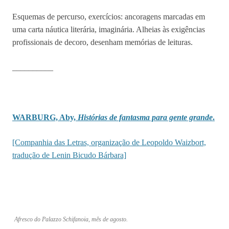
Esquemas de percurso, exercícios: ancoragens marcadas em
uma carta náutica literária, imaginária. Alheias às exigências
profissionais de decoro, desenham memórias de leituras.
__________
WARBURG, Aby,
Histórias de fantasma para gente grande
.
[Companhia das Letras, organização de Leopoldo Waizbort,
tradução de Lenin Bicudo Bárbara]
Afresco do Palazzo Schifanoia, mês de agosto.