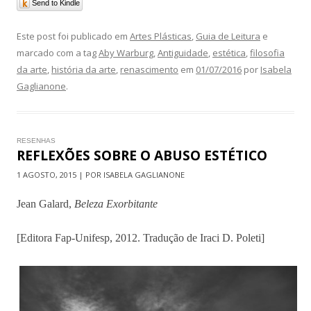
Send to Kindle
Este post foi publicado em
Artes Plásticas
,
Guia de Leitura
e
marcado com a tag
Aby Warburg
,
Antiguidade
,
estética
,
filosofia
da arte
,
história da arte
,
renascimento
em
01/07/2016
por
Isabela
Gaglianone
.
RESENHAS
REFLEXÕES SOBRE O ABUSO ESTÉTICO
1 AGOSTO, 2015 | POR ISABELA GAGLIANONE
Jean Galard,
Beleza Exorbitante
[Editora Fap-Unifesp, 2012. Tradução de Iraci D. Poleti]