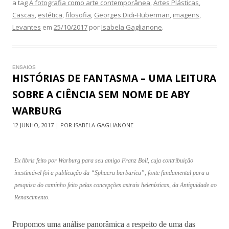
a tag
A fotografia como arte contemporânea
,
Artes Plásticas
,
Cascas
,
estética
,
filosofia
,
Georges Didi-Huberman
,
imagens
,
Levantes
em
25/10/2017
por
Isabela Gaglianone
.
ENSAIOS
HISTÓRIAS DE FANTASMA – UMA LEITURA
SOBRE A CIÊNCIA SEM NOME DE ABY
WARBURG
12 JUNHO, 2017 | POR ISABELA GAGLIANONE
Ex libris feito por Warburg para seu amigo Franz Boll, cuja contribuição
inestimável foi a publicação da “Sphaera barbarica”, fonte fundamental para a
pesquisa do caminho feito pelas concepções astrais helenísticas, da Antiguidade ao
Renascimento.
Propomos uma análise panorâmica a respeito de uma das