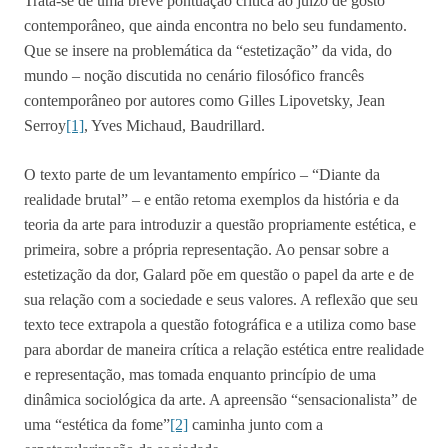
Trata-se de uma breve pontuação crítica ao juízo de gosto
contemporâneo, que ainda encontra no belo seu fundamento.
Que se insere na problemática da “estetização” da vida, do
mundo – noção discutida no cenário filosófico francês
contemporâneo por autores como Gilles Lipovetsky, Jean
Serroy
[1]
, Yves Michaud, Baudrillard.
O texto parte de um levantamento empírico – “Diante da
realidade brutal” – e então retoma exemplos da história e da
teoria da arte para introduzir a questão propriamente estética, e
primeira, sobre a própria representação. Ao pensar sobre a
estetização da dor, Galard põe em questão o papel da arte e de
sua relação com a sociedade e seus valores. A reflexão que seu
texto tece extrapola a questão fotográfica e a utiliza como base
para abordar de maneira crítica a relação estética entre realidade
e representação, mas tomada enquanto princípio de uma
dinâmica sociológica da arte. A apreensão “sensacionalista” de
uma “estética da fome”
[2]
caminha junto com a