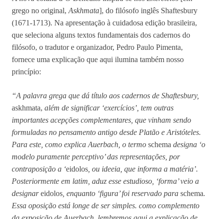
grego no original,
Askhmata
], do filósofo inglês Shaftesbury
(1671-1713). Na apresentação à cuidadosa edição brasileira,
que seleciona alguns textos fundamentais dos cadernos do
filósofo, o tradutor e organizador, Pedro Paulo Pimenta,
fornece uma explicação que aqui ilumina também nosso
princípio:
“A palavra grega que dá título aos cadernos de Shaftesbury,
askhmata,
além de significar ‘exercícios’, tem outras
importantes acepções complementares, que vinham sendo
formuladas no pensamento antigo desde Platão e Aristóteles.
Para este, como explica Auerbach, o termo
schema
designa ‘o
modelo puramente perceptivo’ das representações, por
contraposição a ‘
eidolos
, ou ideeia, que informa a matéria’.
Posteriormente em latim, aduz esse estudioso, ‘forma’ veio a
designar
eidolos
, enquanto ‘figura’ foi reservado para
schema
.
Essa oposição está longe de ser simples. como complemento
da exposição de Auerbach, lembremos aqui a explicação de