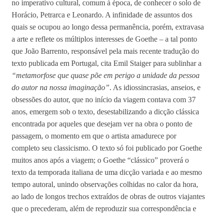
no imperativo cultural, comum à época, de conhecer o solo de
Horácio, Petrarca e Leonardo. A infinidade de assuntos dos
quais se ocupou ao longo dessa permanência, porém, extravasa
a arte e reflete os múltiplos interesses de Goethe – a tal ponto
que João Barrento, responsável pela mais recente tradução do
texto publicada em Portugal, cita Emil Staiger para sublinhar a
“metamorfose que quase põe em perigo a unidade da pessoa
do autor na nossa imaginação”
. As idiossincrasias, anseios, e
obsessões do autor, que no início da viagem contava com 37
anos, emergem sob o texto, desestabilizando a dicção clássica
encontrada por aqueles que desejam ver na obra o ponto de
passagem, o momento em que o artista amadurece por
completo seu classicismo. O texto só foi publicado por Goethe
muitos anos após a viagem; o Goethe “clássico” proverá o
texto da temporada italiana de uma dicção variada e ao mesmo
tempo autoral, unindo observações colhidas no calor da hora,
ao lado de longos trechos extraídos de obras de outros viajantes
que o precederam, além de reproduzir sua correspondência e