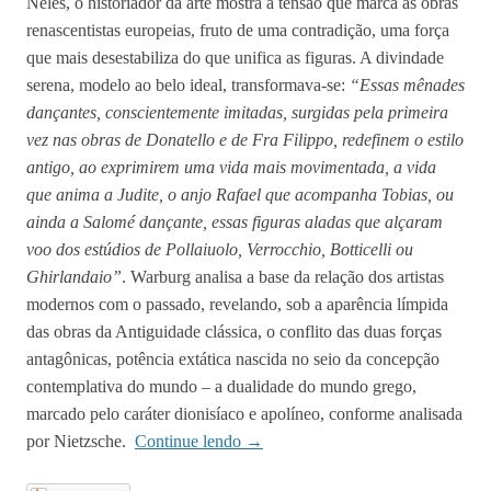
Neles, o historiador da arte mostra a tensão que marca as obras
renascentistas europeias, fruto de uma contradição, uma força
que mais desestabiliza do que unifica as figuras. A divindade
serena, modelo ao belo ideal, transformava-se:
“Essas mênades
dançantes, conscientemente imitadas, surgidas pela primeira
vez nas obras de Donatello e de Fra Filippo, redefinem o estilo
antigo, ao exprimirem uma vida mais movimentada, a vida
que anima a Judite, o anjo Rafael que acompanha Tobias, ou
ainda a Salomé dançante, essas figuras aladas que alçaram
voo dos estúdios de Pollaiuolo, Verrocchio, Botticelli ou
Ghirlandaio”
. Warburg analisa a base da relação dos artistas
modernos com o passado, revelando, sob a aparência límpida
das obras da Antiguidade clássica, o conflito das duas forças
antagônicas, potência extática nascida no seio da concepção
contemplativa do mundo – a dualidade do mundo grego,
marcado pelo caráter dionisíaco e apolíneo, conforme analisada
por Nietzsche.
Continue lendo
→