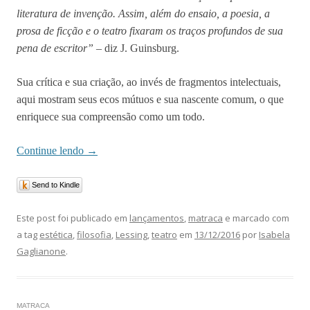
literatura de invenção. Assim, além do ensaio, a poesia, a
prosa de ficção e o teatro fixaram os traços profundos de sua
pena de escritor”
– diz J. Guinsburg.
Sua crítica e sua criação, ao invés de fragmentos intelectuais,
aqui mostram seus ecos mútuos e sua nascente comum, o que
enriquece sua compreensão como um todo.
Continue lendo
→
Send to Kindle
Este post foi publicado em
lançamentos
,
matraca
e marcado com
a tag
estética
,
filosofia
,
Lessing
,
teatro
em
13/12/2016
por
Isabela
Gaglianone
.
MATRACA