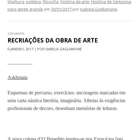
Warburg
,
estética
,
filosofia
,
história da arte
,
História de fantasma
para gente grande
em
30/01/2017
por
Isabela Gaglianone
.
ASKHMATA
RECRIAÇÕES DA OBRA DE ARTE
9 JANEIRO, 2017 | POR ISABELA GAGLIANONE
__________
Askhmata
Esquemas de percurso, exercícios: ancoragens marcadas em
uma carta náutica literária, imaginária. Alheias às exigências
profissionais de decoro, desenham memórias de leituras.
A nova coluna d’O Benedito inspira-se nos
Exercícios
[em