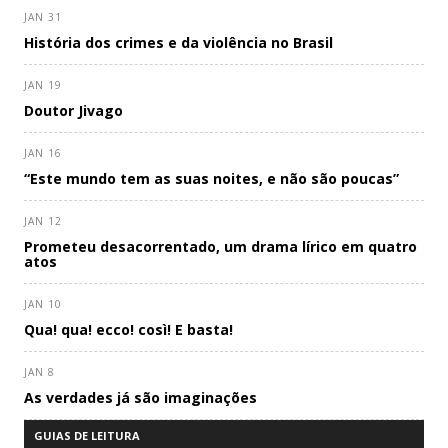
JAN 31
História dos crimes e da violência no Brasil
JAN 19
Doutor Jivago
JAN 16
“Este mundo tem as suas noites, e não são poucas”
JAN 12
Prometeu desacorrentado, um drama lírico em quatro
atos
JAN 10
Qua! qua! ecco! così! E basta!
JAN 8
As verdades já são imaginações
GUIAS DE LEITURA