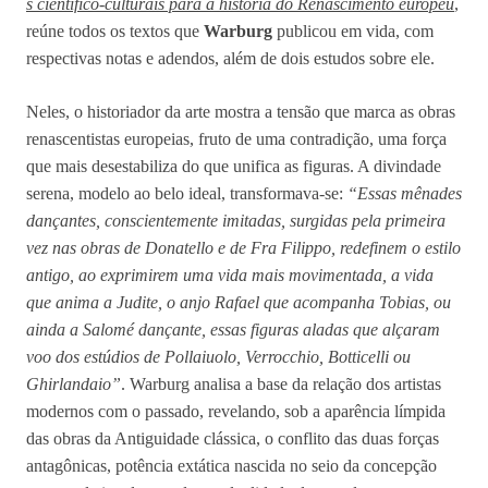
s científico-culturais para a história do Renascimento europeu
,
reúne todos os textos que
Warburg
publicou em vida, com
respectivas notas e adendos, além de dois estudos sobre ele.
Neles, o historiador da arte mostra a tensão que marca as obras
renascentistas europeias, fruto de uma contradição, uma força
que mais desestabiliza do que unifica as figuras. A divindade
serena, modelo ao belo ideal, transformava-se:
“Essas mênades
dançantes, conscientemente imitadas, surgidas pela primeira
vez nas obras de Donatello e de Fra Filippo, redefinem o estilo
antigo, ao exprimirem uma vida mais movimentada, a vida
que anima a Judite, o anjo Rafael que acompanha Tobias, ou
ainda a Salomé dançante, essas figuras aladas que alçaram
voo dos estúdios de Pollaiuolo, Verrocchio, Botticelli ou
Ghirlandaio”
. Warburg analisa a base da relação dos artistas
modernos com o passado, revelando, sob a aparência límpida
das obras da Antiguidade clássica, o conflito das duas forças
antagônicas, potência extática nascida no seio da concepção