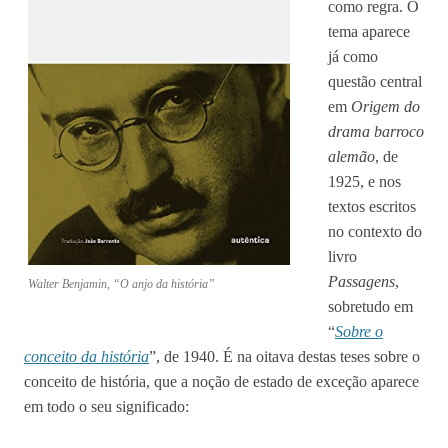
como regra. O
tema aparece
já como
questão central
em
Origem do
drama barroco
alemão
, de
1925, e nos
textos escritos
no contexto do
livro
Passagens
,
Walter Benjamin, “O anjo da história”
sobretudo em
“
Sobre o
conceito da história
”, de 1940. É na oitava destas teses sobre o
conceito de história, que a noção de estado de exceção aparece
em todo o seu significado: