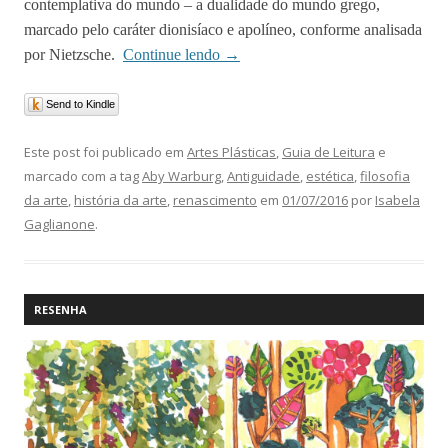
contemplativa do mundo – a dualidade do mundo grego,
marcado pelo caráter dionisíaco e apolíneo, conforme analisada
por Nietzsche.
Continue lendo
→
Send to Kindle
Este post foi publicado em
Artes Plásticas
,
Guia de Leitura
e
marcado com a tag
Aby Warburg
,
Antiguidade
,
estética
,
filosofia
da arte
,
história da arte
,
renascimento
em
01/07/2016
por
Isabela
Gaglianone
.
RESENHA