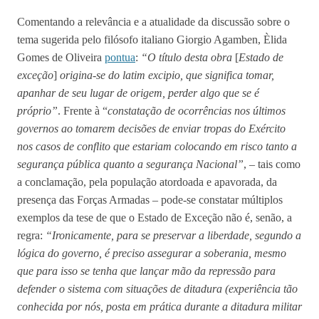
Comentando a relevância e a atualidade da discussão sobre o
tema sugerida pelo filósofo italiano Giorgio Agamben, Èlida
Gomes de Oliveira
pontua
:
“O título desta obra
[
Estado de
exceção
]
origina-se do latim excipio, que significa tomar,
apanhar de seu lugar de origem, perder algo que se é
próprio”
. Frente à “
constatação de ocorrências nos últimos
governos ao tomarem decisões de enviar tropas do Exército
nos casos de conflito que estariam colocando em risco tanto a
segurança pública quanto a segurança Nacional”
, – tais como
a conclamação, pela população atordoada e apavorada, da
presença das Forças Armadas – pode-se constatar múltiplos
exemplos da tese de que o Estado de Exceção não é, senão, a
regra:
“Ironicamente, para se preservar a liberdade, segundo a
lógica do governo, é preciso assegurar a soberania, mesmo
que para isso se tenha que lançar mão da repressão para
defender o sistema com situações de ditadura (experiência tão
conhecida por nós, posta em prática durante a ditadura militar