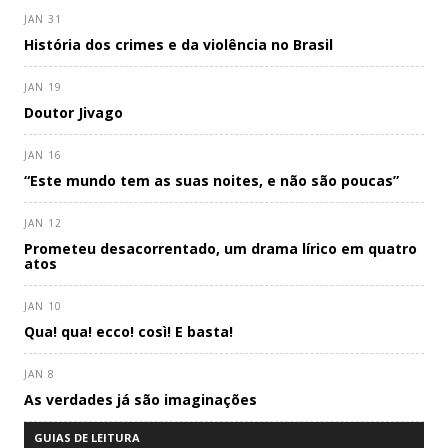
JAN 31
História dos crimes e da violência no Brasil
JAN 19
Doutor Jivago
JAN 16
“Este mundo tem as suas noites, e não são poucas”
JAN 12
Prometeu desacorrentado, um drama lírico em quatro
atos
JAN 10
Qua! qua! ecco! così! E basta!
JAN 8
As verdades já são imaginações
GUIAS DE LEITURA