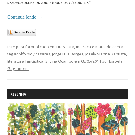
assombrações povoam todas as literaturas”
.
Continue lendo
→
Send to Kindle
Este post foi publicado em
Literatura
,
matraca
e marcado com a
tag
adolfo bioy casares
,
Jorge Luis Borges
,
Josely Vianna Baptista
,
literatura fantástica
,
Silvina Ocampo
em
08/05/2014
por
Isabela
Gaglianone
.
RESENHA