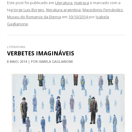
Este post foi publicado em
Literatura
,
matraca
e marcado com a
tag
Jorge Luis Borges
,
literatura argentina
,
Macedonio Fernández
,
Museu do Romance da Eterna
em
10/10/2014
por
Isabela
Gaglianone
.
LITERATURA
VERBETES IMAGINÁVEIS
8 MAIO, 2014 | POR ISABELA GAGLIANONE