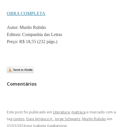
OBRA COMPLETA
Autor: Murilo Rubião
Editora: Companhia das Letras
Preço: R$ 18,55 (232 págs.)
Send to Kindle
Comentários
Este post foi publicado em
Literatura
,
matraca
e marcado com a
tag
contos
,
Davi Arrigucci Jr.
,
Jorge Schwartz
,
Murilo Rubião
em
31/01/2014
por
Isabela Gaglianone
.