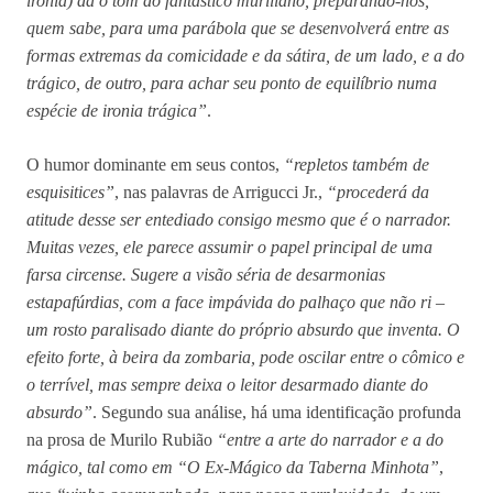
ironia) dá o tom do fantástico muriliano, preparando-nos,
quem sabe, para uma parábola que se desenvolverá entre as
formas extremas da comicidade e da sátira, de um lado, e a do
trágico, de outro, para achar seu ponto de equilíbrio numa
espécie de ironia trágica”
.
O humor dominante em seus contos,
“repletos também de
esquisitices”
, nas palavras de Arrigucci Jr.,
“procederá da
atitude desse ser entediado consigo mesmo que é o narrador.
Muitas vezes, ele parece assumir o papel principal de uma
farsa circense. Sugere a visão séria de desarmonias
estapafúrdias, com a face impávida do palhaço que não ri –
um rosto paralisado diante do próprio absurdo que inventa. O
efeito forte, à beira da zombaria, pode oscilar entre o cômico e
o terrível, mas sempre deixa o leitor desarmado diante do
absurdo”
. Segundo sua análise, há uma identificação profunda
na prosa de Murilo Rubião
“entre a arte do narrador e a do
mágico, tal como em “O Ex-Mágico da Taberna Minhota”
,