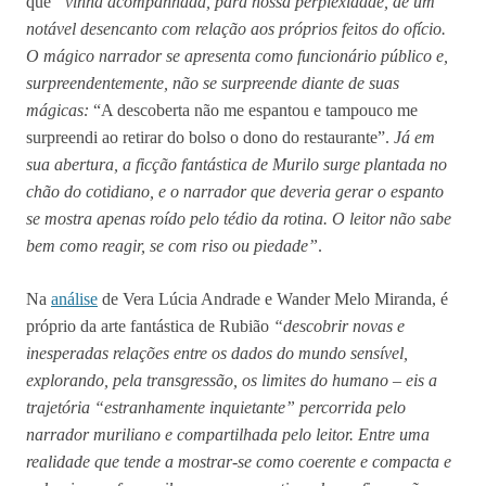
que
“vinha acompanhada, para nossa perplexidade, de um
notável desencanto com relação aos próprios feitos do ofício.
O mágico narrador se apresenta como funcionário público e,
surpreendentemente, não se surpreende diante de suas
mágicas:
“A descoberta não me espantou e tampouco me
surpreendi ao retirar do bolso o dono do restaurante”.
Já em
sua abertura, a ficção fantástica de Murilo surge plantada no
chão do cotidiano, e o narrador que deveria gerar o espanto
se mostra apenas roído pelo tédio da rotina. O leitor não sabe
bem como reagir, se com riso ou piedade”
.
Na
análise
de Vera Lúcia Andrade e Wander Melo Miranda, é
próprio da arte fantástica de Rubião
“descobrir novas e
inesperadas relações entre os dados do mundo sensível,
explorando, pela transgressão, os limites do humano – eis a
trajetória “estranhamente inquietante” percorrida pelo
narrador muriliano e compartilhada pelo leitor. Entre uma
realidade que tende a mostrar-se como coerente e compacta e