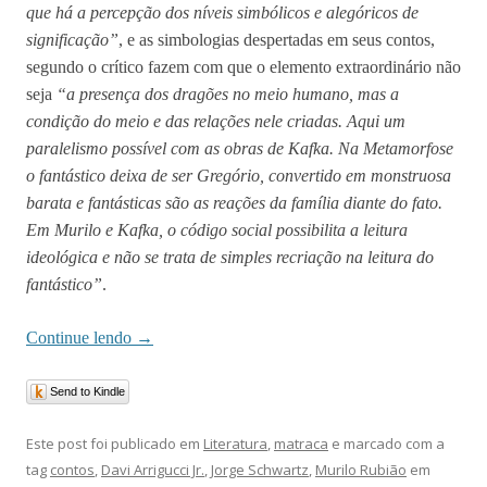
que há a percepção dos níveis simbólicos e alegóricos de
significação”
, e as simbologias despertadas em seus contos,
segundo o crítico fazem com que o elemento extraordinário não
seja
“a presença dos dragões no meio humano, mas a
condição do meio e das relações nele criadas. Aqui um
paralelismo possível com as obras de Kafka. Na Metamorfose
o fantástico deixa de ser Gregório, convertido em monstruosa
barata e fantásticas são as reações da família diante do fato.
Em Murilo e Kafka, o código social possibilita a leitura
ideológica e não se trata de simples recriação na leitura do
fantástico”
.
Continue lendo
→
Send to Kindle
Este post foi publicado em
Literatura
,
matraca
e marcado com a
tag
contos
,
Davi Arrigucci Jr.
,
Jorge Schwartz
,
Murilo Rubião
em