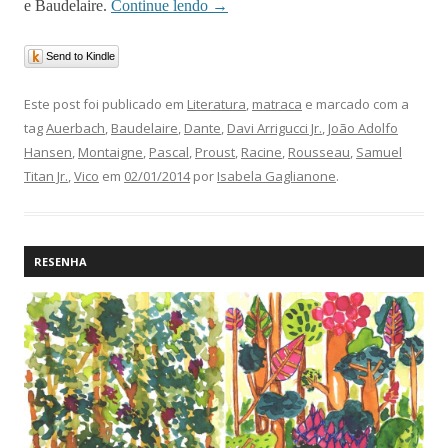
e Baudelaire.
Continue lendo
→
Send to Kindle
Este post foi publicado em
Literatura
,
matraca
e marcado com a
tag
Auerbach
,
Baudelaire
,
Dante
,
Davi Arrigucci Jr.
,
João Adolfo
Hansen
,
Montaigne
,
Pascal
,
Proust
,
Racine
,
Rousseau
,
Samuel
Titan Jr.
,
Vico
em
02/01/2014
por
Isabela Gaglianone
.
RESENHA