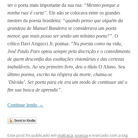
ser o poeta mais importante da sua rua:
“Mesmo porque a
minha rua/ é curta”.
Ele não se colocava entre os grandes
mestres da poesia brasileira:
“quando penso que alguém da
grandeza de Manuel Bandeira se considerava um poeta
menor, que mais posso ser senão um mínimo poeta?”
. O
crítico Davi Arigucci Jr. pontua:
“Na poesia como na vida,
José Paulo Paes optou sempre pela discrição e o comedimento
de quem desconfia das exaltações visionárias e das certezas
inabaláveis. Ao seu primeiro livro, deu o título
O Aluno
. Seu
último poema, escrito na véspera da morte, chama-se
‘Dúvida’. Ser poeta para ele era um modo de continuar até o
fim sua busca de aprendiz”.
Continue lendo
→
Send to Kindle
Este post foi publicado em
matraca
,
poesia
e marcado com a tag