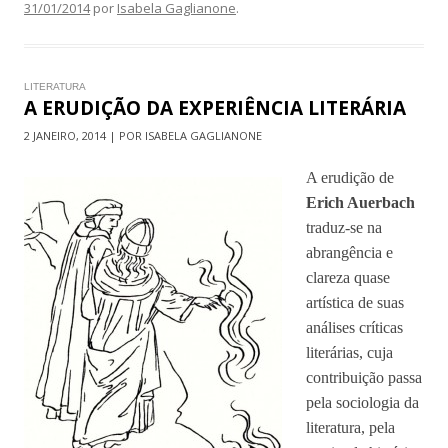
31/01/2014
por
Isabela Gaglianone
.
LITERATURA
A ERUDIÇÃO DA EXPERIÊNCIA LITERÁRIA
2 JANEIRO, 2014 | POR ISABELA GAGLIANONE
A erudição de
Erich Auerbach
traduz-se na
abrangência e
clareza quase
artística de suas
análises críticas
literárias, cuja
contribuição passa
pela sociologia da
literatura, pela