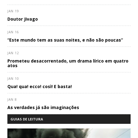
JAN 19
Doutor Jivago
JAN 16
“Este mundo tem as suas noites, e não são poucas”
JAN 12
Prometeu desacorrentado, um drama lírico em quatro
atos
JAN 10
Qua! qua! ecco! così! E basta!
JAN 8
As verdades já são imaginações
GUIAS DE LEITURA