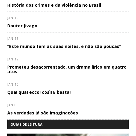
História dos crimes e da violência no Brasil
JAN 19
Doutor Jivago
JAN 16
“Este mundo tem as suas noites, e não são poucas”
JAN 12
Prometeu desacorrentado, um drama lírico em quatro
atos
JAN 10
Qua! qua! ecco! così! E basta!
JAN 8
As verdades já são imaginações
GUIAS DE LEITURA