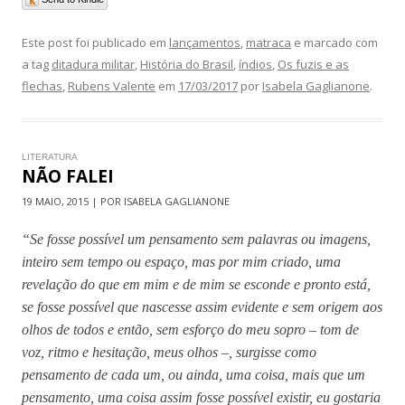
Este post foi publicado em
lançamentos
,
matraca
e marcado com
a tag
ditadura militar
,
História do Brasil
,
índios
,
Os fuzis e as
flechas
,
Rubens Valente
em
17/03/2017
por
Isabela Gaglianone
.
LITERATURA
NÃO FALEI
19 MAIO, 2015 | POR ISABELA GAGLIANONE
“Se fosse possível um pensamento sem palavras ou imagens,
inteiro sem tempo ou espaço, mas por mim criado, uma
revelação do que em mim e de mim se esconde e pronto está,
se fosse possível que nascesse assim evidente e sem origem aos
olhos de todos e então, sem esforço do meu sopro – tom de
voz, ritmo e hesitação, meus olhos –, surgisse como
pensamento de cada um, ou ainda, uma coisa, mais que um
pensamento, uma coisa assim fosse possível existir, eu gostaria