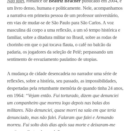
Não falei
, romance de
Beatriz Bracher
publicado em 2004, é
um livro denso, humana e politicamente. Nele, acompanhamos
a narrativa em primeira pessoa de um professor universitário,
em vias de mudar-se de São Paulo para São Carlos. A voz
masculina dá corpo a uma reflexão, a um só tempo histórica e
familiar, sobre a ditadura militar no Brasil, sobre as rodas de
chorinho em que o pai tocava flauta, o café no balcão da
padaria, os jogadores da seleção de Pelé; perpassando um
sentimento de esvaziamento paulatino de utopias.
A mudança de cidade desencadeia no narrador uma série de
reflexões, sobre a história, seu passado, as impossibilidades,
despertadas pela retumbante memória de quando tinha 24 anos,
em 1964:
“Vejam então. Fui torturado, dizem que denunciei
um companheiro que morreu logo depois nas balas dos
militares. Não denunciei, quase morri na sala em que teria
denunciado, mas não falei. Falaram que falei e Armando
morreu. Fui solto dois dias após sua morte e deixaram-me