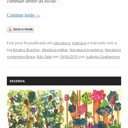
continuar diretor da escola”.
Continue lendo
→
Send to Kindle
Este post foi publicado em
Literatura
,
matraca
e marcado com a
tag
Beatriz Bracher
,
ditadura militar
,
literatura brasileira
,
literatura
contemporânea
,
Não falei
em
19/05/2015
por
Isabela Gaglianone
.
RESENHA